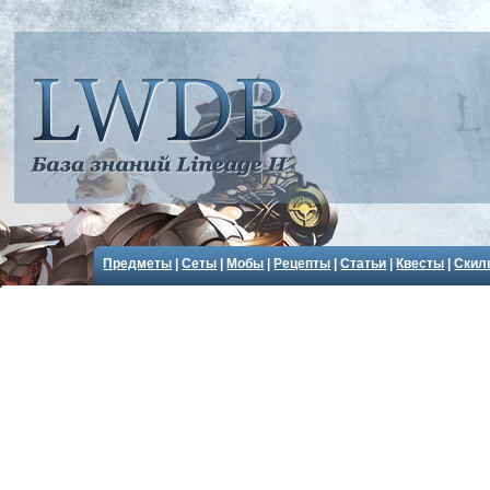
Предметы
|
Сеты
|
Мобы
|
Рецепты
|
Статьи
|
Квесты
|
Скил