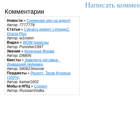
Написать коммен
Комментарии
Новости
»
Снижение цен на адену!
Автор:
7777778
Статьи
»
Скачать клиент Lineage2:
Gracia Plus
Автор:
w1nston
Видео
»
WOW приколы
Автор:
Punisher1997
Умения
»
Конечная Форма
Автор:
DIM0N
Квесты
»
Заведите питомца -
Домашний любимец
Автор:
040623monstr
Пердметы
»
Рецепт: Тиски Кузнеца
(100%)
Автор:
kamar1602
Мобы и НПЦ
»
Соринт
Автор:
RussianVodka