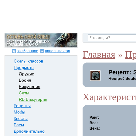
в избранное
панель поиска
Главная
»
Пр
Скилы классов
Предметы
Рецепт: 
Оружие
Recipe: Seale
Броня
Бижутерия
Сеты
Характерист
RB Бижутерия
Рецепты
Мобы
Ранг:
Квесты
Вес:
Расы
Цена:
Дополнительно