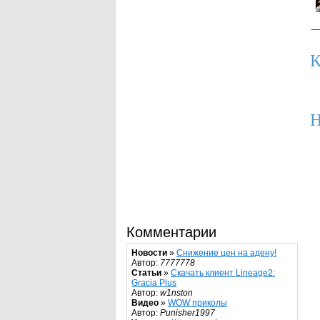
К
Н
Комментарии
Новости
»
Снижение цен на адену!
Автор:
7777778
Статьи
»
Скачать клиент Lineage2:
Gracia Plus
Автор:
w1nston
Видео
»
WOW приколы
Автор:
Punisher1997