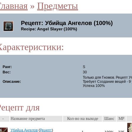
Главная
»
Предметы
Рецепт: Убийца Ангелов (100%)
Recipe: Angel Slayer (100%)
Характеристики:
Ранг:
S
Вес:
30
Только для Гномов. Рецепт У
Описание:
Требует Создание вещей - 9
Успеха 100%
Рецепт для
-
Название предмета
Кол-во на выходе
Шанс
MP
Убийца Ангелов
(
Рецепт
)