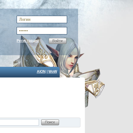
Регистрация
AION
|
WoW