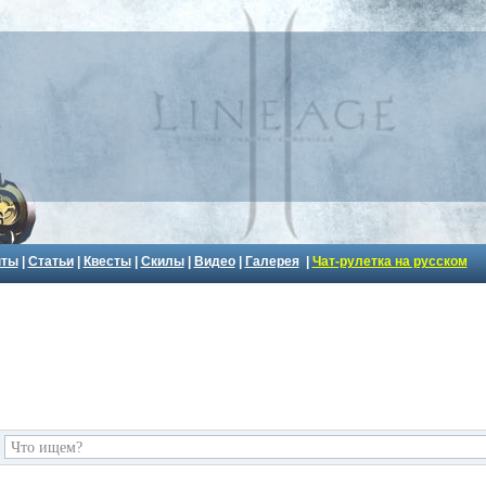
пты
|
Статьи
|
Квесты
|
Скилы
|
Видео
|
Галерея
|
Чат-рулетка на русском