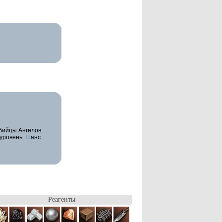
бийцы Ангелов.
 уровень. Шанс
Реагенты