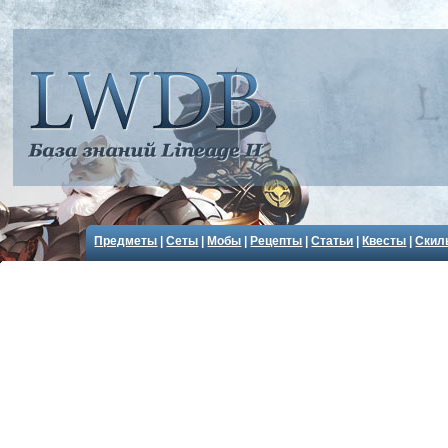
Предметы
|
Сеты
|
Мобы
|
Рецепты
|
Статьи
|
Квесты
|
Скил