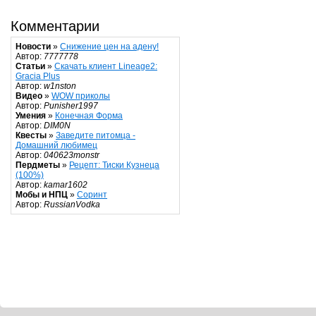
Комментарии
Новости
»
Снижение цен на адену!
Автор:
7777778
Статьи
»
Скачать клиент Lineage2:
Gracia Plus
Автор:
w1nston
Видео
»
WOW приколы
Автор:
Punisher1997
Умения
»
Конечная Форма
Автор:
DIM0N
Квесты
»
Заведите питомца -
Домашний любимец
Автор:
040623monstr
Пердметы
»
Рецепт: Тиски Кузнеца
(100%)
Автор:
kamar1602
Мобы и НПЦ
»
Соринт
Автор:
RussianVodka