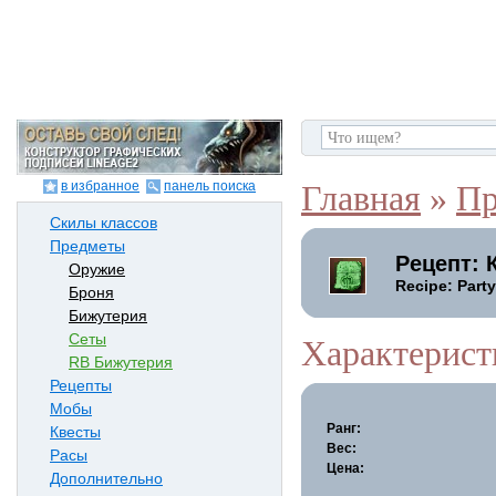
в избранное
панель поиска
Главная
»
Пр
Скилы классов
Предметы
Рецепт: 
Оружие
Recipe: Part
Броня
Бижутерия
Сеты
Характерист
RB Бижутерия
Рецепты
Мобы
Ранг:
Квесты
Вес:
Расы
Цена:
Дополнительно