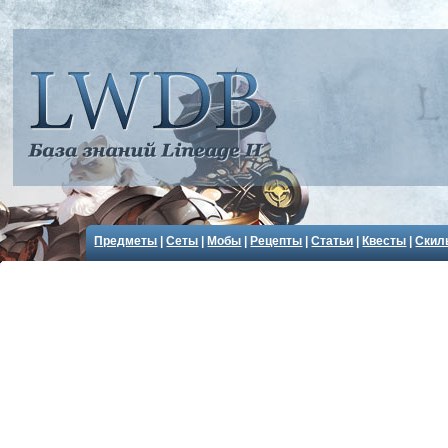
Предметы
|
Сеты
|
Мобы
|
Рецепты
|
Статьи
|
Квесты
|
Скил