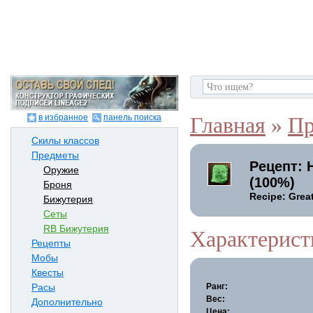
в избранное
панель поиска
Главная
»
Пр
Скилы классов
Предметы
Рецепт: 
Оружие
(100%)
Броня
Recipe: Grea
Бижутерия
Сеты
RB Бижутерия
Характерист
Рецепты
Мобы
Квесты
Ранг:
Расы
Вес:
Дополнительно
Цена: