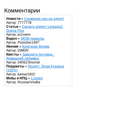
Комментарии
Новости
»
Снижение цен на адену!
Автор:
7777778
Статьи
»
Скачать клиент Lineage2:
Gracia Plus
Автор:
w1nston
Видео
»
WOW приколы
Автор:
Punisher1997
Умения
»
Конечная Форма
Автор:
DIM0N
Квесты
»
Заведите питомца -
Домашний любимец
Автор:
040623monstr
Пердметы
»
Рецепт: Тиски Кузнеца
(100%)
Автор:
kamar1602
Мобы и НПЦ
»
Соринт
Автор:
RussianVodka