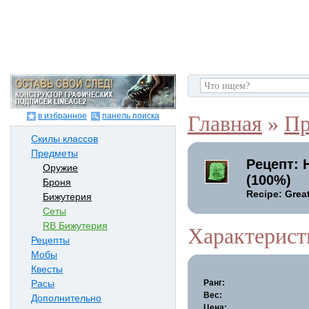
в избранное
панель поиска
Главная
»
Пр
Скилы классов
Предметы
Рецепт: 
Оружие
(100%)
Броня
Recipe: Grea
Бижутерия
Сеты
RB Бижутерия
Характерист
Рецепты
Мобы
Квесты
Ранг:
Расы
Вес:
Дополнительно
Цена: