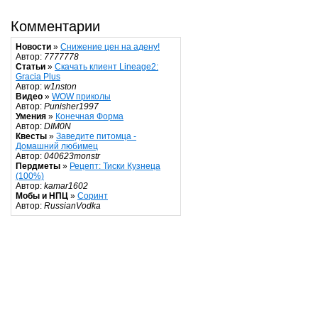
Комментарии
Новости
»
Снижение цен на адену!
Автор:
7777778
Статьи
»
Скачать клиент Lineage2:
Gracia Plus
Автор:
w1nston
Видео
»
WOW приколы
Автор:
Punisher1997
Умения
»
Конечная Форма
Автор:
DIM0N
Квесты
»
Заведите питомца -
Домашний любимец
Автор:
040623monstr
Пердметы
»
Рецепт: Тиски Кузнеца
(100%)
Автор:
kamar1602
Мобы и НПЦ
»
Соринт
Автор:
RussianVodka