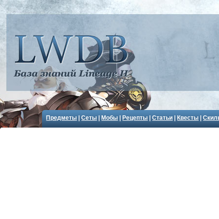
Предметы
|
Сеты
|
Мобы
|
Рецепты
|
Статьи
|
Квесты
|
Скил