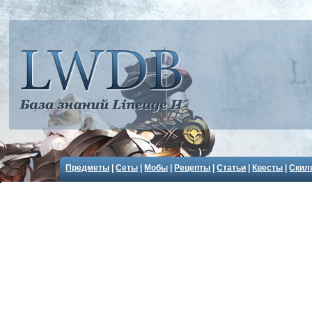
Предметы
|
Сеты
|
Мобы
|
Рецепты
|
Статьи
|
Квесты
|
Скил