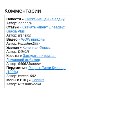
Комментарии
Новости
»
Снижение цен на адену!
Автор:
7777778
Статьи
»
Скачать клиент Lineage2:
Gracia Plus
Автор:
w1nston
Видео
»
WOW приколы
Автор:
Punisher1997
Умения
»
Конечная Форма
Автор:
DIM0N
Квесты
»
Заведите питомца -
Домашний любимец
Автор:
040623monstr
Пердметы
»
Рецепт: Тиски Кузнеца
(100%)
Автор:
kamar1602
Мобы и НПЦ
»
Соринт
Автор:
RussianVodka