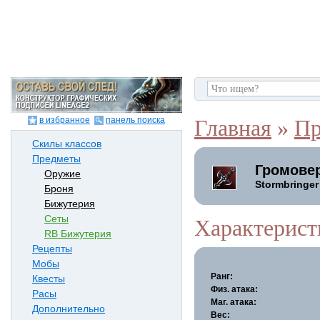
в избранное
панель поиска
Главная
»
Пр
Скилы классов
Предметы
Громове
Оружие
Stormbringer
Броня
Бижутерия
Сеты
Характерист
RB Бижутерия
Рецепты
Мобы
Ранг:
Квесты
Физ. атака:
Расы
Маг. атака:
Дополнительно
Вес: