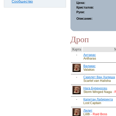
Сообщество
Цена:
Кристалов:
Руки:
Описание:
Дроп
Карта
-
Антарас
Antharas
Валакас
Valakas
-
Скарлет Ван Халиша
Scarlet van Halisha
Нага Буреносец
Storm Winged Naga
- 
-
Капитан Лабиринта
Lost Captain
Лилит
Lilith
- Raid Boss