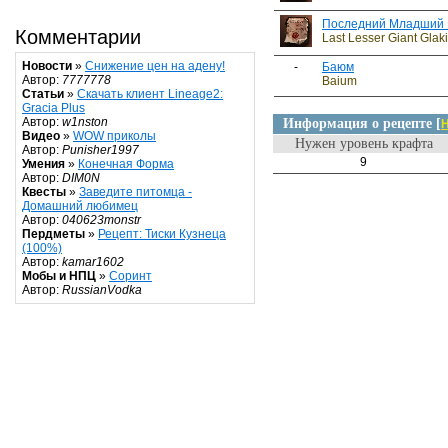
Последний Младший Г
Комментарии
Last Lesser Giant Glaki
Новости
»
Снижение цен на адену!
-
Баюм
Автор:
7777778
Baium
Статьи
»
Скачать клиент Lineage2:
Gracia Plus
Автор:
w1nston
Информация о рецепте [
Н
Видео
»
WOW приколы
Нужен уровень крафта
Автор:
Punisher1997
9
Умения
»
Конечная Форма
Автор:
DIM0N
Квесты
»
Заведите питомца -
Домашний любимец
Автор:
040623monstr
Пердметы
»
Рецепт: Тиски Кузнеца
(100%)
Автор:
kamar1602
Мобы и НПЦ
»
Соринт
Автор:
RussianVodka