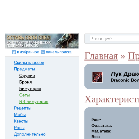
в избранное
панель поиска
Главная
»
Пр
Скилы классов
Предметы
Лук Драк
Оружие
Draconic Bo
Броня
Бижутерия
Сеты
Характерист
RB Бижутерия
Рецепты
Мобы
Ранг:
Квесты
Физ. атака:
Расы
Маг. атака:
Дополнительно
Вес: