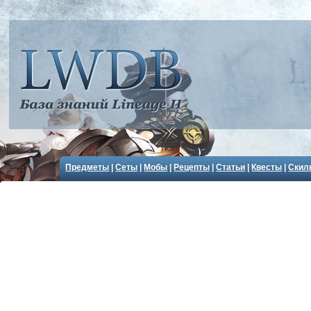
Предметы
|
Сеты
|
Мобы
|
Рецепты
|
Статьи
|
Квесты
|
Скил