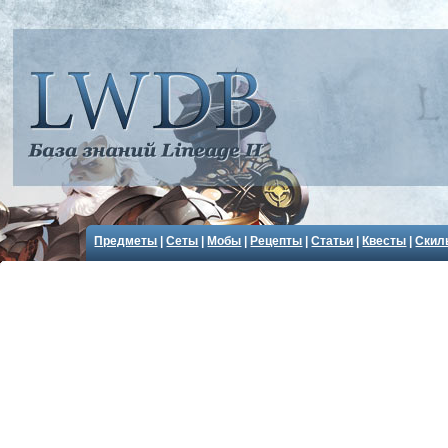
Предметы
|
Сеты
|
Мобы
|
Рецепты
|
Статьи
|
Квесты
|
Скил