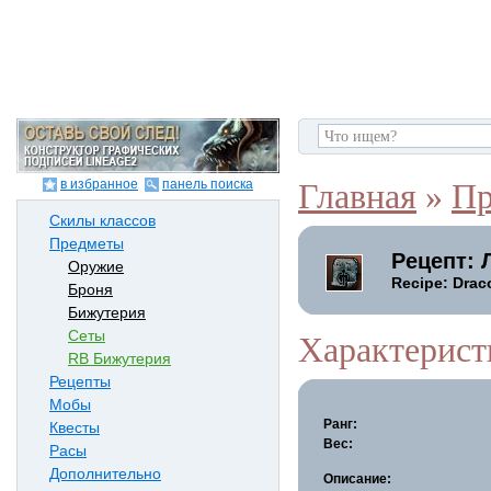
в избранное
панель поиска
Главная
»
Пр
Скилы классов
Предметы
Рецепт: 
Оружие
Recipe: Drac
Броня
Бижутерия
Сеты
Характерист
RB Бижутерия
Рецепты
Мобы
Ранг:
Квесты
Вес:
Расы
Дополнительно
Описание: