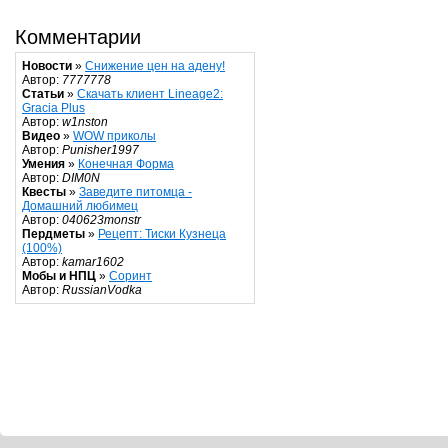
Комментарии
Новости
»
Снижение цен на адену!
Автор:
7777778
Статьи
»
Скачать клиент Lineage2:
Gracia Plus
Автор:
w1nston
Видео
»
WOW приколы
Автор:
Punisher1997
Умения
»
Конечная Форма
Автор:
DIM0N
Квесты
»
Заведите питомца -
Домашний любимец
Автор:
040623monstr
Пердметы
»
Рецепт: Тиски Кузнеца
(100%)
Автор:
kamar1602
Мобы и НПЦ
»
Соринт
Автор:
RussianVodka