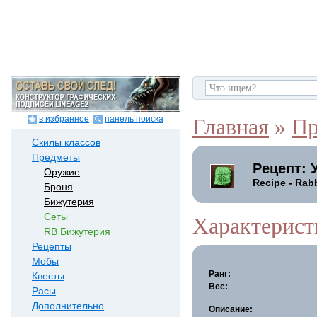
в избранное
панель поиска
Главная
»
Пр
Скилы классов
Предметы
Рецепт: 
Оружие
Recipe - Rabb
Броня
Бижутерия
Сеты
Характерист
RB Бижутерия
Рецепты
Мобы
Ранг:
Квесты
Вес:
Расы
Дополнительно
Описание: