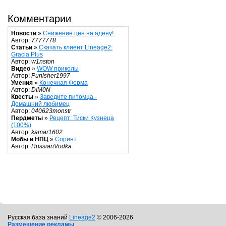
Комментарии
Новости
»
Снижение цен на адену!
Автор:
7777778
Статьи
»
Скачать клиент Lineage2:
Gracia Plus
Автор:
w1nston
Видео
»
WOW приколы
Автор:
Punisher1997
Умения
»
Конечная Форма
Автор:
DIM0N
Квесты
»
Заведите питомца -
Домашний любимец
Автор:
040623monstr
Пердметы
»
Рецепт: Тиски Кузнеца
(100%)
Автор:
kamar1602
Мобы и НПЦ
»
Соринт
Автор:
RussianVodka
Русская база знаний
Lineage2
© 2006-2026
Размещение рекламы