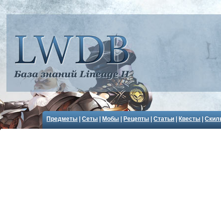
Предметы
|
Сеты
|
Мобы
|
Рецепты
|
Статьи
|
Квесты
|
Скил