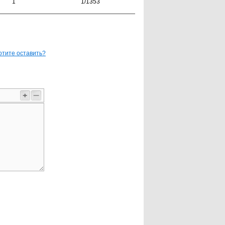
1
1/1353
отите оставить?