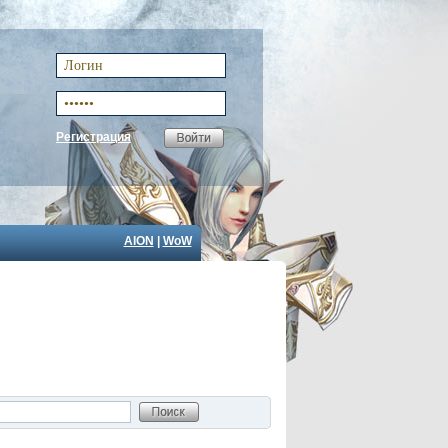
Регистрация
AION
|
WoW