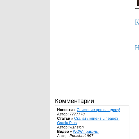
К
Н
Комментарии
Новости
»
Снижение цен на адену!
Автор:
7777778
Статьи
»
Скачать клиент Lineage2:
Gracia Plus
Автор:
w1nston
Видео
»
WOW приколы
Автор:
Punisher1997