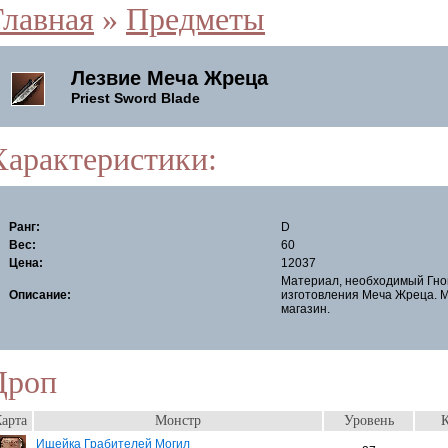
Главная
»
Предметы
Лезвие Меча Жреца
Priest Sword Blade
Характеристики:
Ранг:
D
Вес:
60
Цена:
12037
Материал, необходимый Гно
Описание:
изготовления Меча Жреца. 
магазин.
Дроп
арта
Монстр
Уровень
К
Ищейка Грабителей Могил