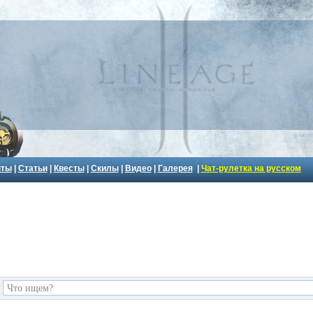
пты
|
Статьи
|
Квесты
|
Скилы
|
Видео
|
Галерея
|
Чат-рулетка на русском