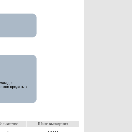
мам для
Можно продать в
оличество
Шанс выпадения