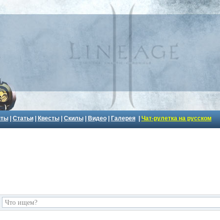
пты
|
Статьи
|
Квесты
|
Скилы
|
Видео
|
Галерея
|
Чат-рулетка на русском