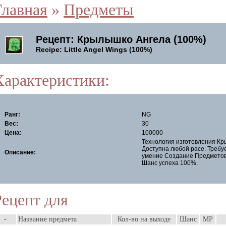
Главная
»
Предметы
Рецепт: Крылышко Ангела (100%)
Recipe: Little Angel Wings (100%)
Характеристики:
Ранг:
NG
Вес:
30
Цена:
100000
Технология изготовления Кр
Доступна любой расе. Требу
Описание:
умение Создание Предметов 
Шанс успеха 100%.
Рецепт для
-
Название предмета
Кол-во на выходе
Шанс
MP