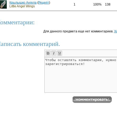
Крылышко Ангела
(
Рецепт
)
1
100%
138
Little Angel Wings
омментарии:
Для данного предмета еще нет комментариев.
Х
аписать комментарий.