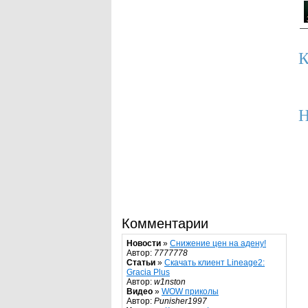
К
Н
Комментарии
Новости
»
Снижение цен на адену!
Автор:
7777778
Статьи
»
Скачать клиент Lineage2:
Gracia Plus
Автор:
w1nston
Видео
»
WOW приколы
Автор:
Punisher1997