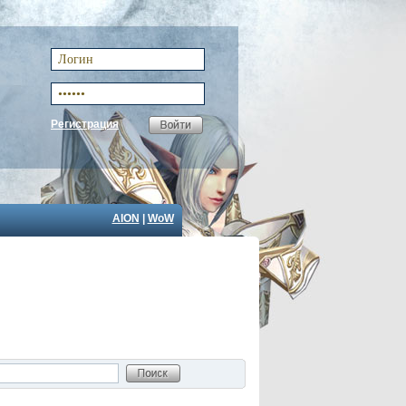
Регистрация
AION
|
WoW