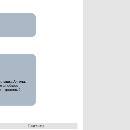
ылышка Ангела.
ется общее
– уровень 6.
Реагенты