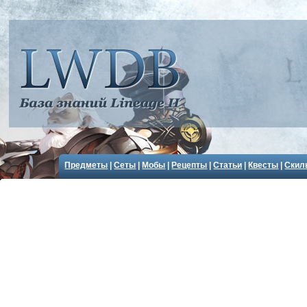
Предметы
|
Сеты
|
Мобы
|
Рецепты
|
Статьи
|
Квесты
|
Скил