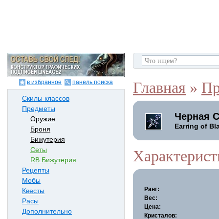
в избранное
панель поиска
Главная
»
Пр
Скилы классов
Предметы
Черная С
Оружие
Earring of Bl
Броня
Бижутерия
Сеты
Характерист
RB Бижутерия
Рецепты
Мобы
Ранг:
Квесты
Вес:
Расы
Цена:
Дополнительно
Кристалов: