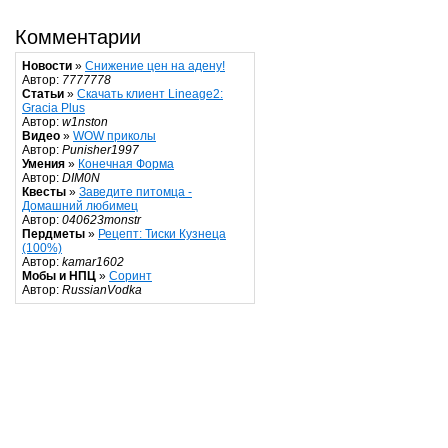
Комментарии
Новости
»
Снижение цен на адену!
Автор:
7777778
Статьи
»
Скачать клиент Lineage2:
Gracia Plus
Автор:
w1nston
Видео
»
WOW приколы
Автор:
Punisher1997
Умения
»
Конечная Форма
Автор:
DIM0N
Квесты
»
Заведите питомца -
Домашний любимец
Автор:
040623monstr
Пердметы
»
Рецепт: Тиски Кузнеца
(100%)
Автор:
kamar1602
Мобы и НПЦ
»
Соринт
Автор:
RussianVodka