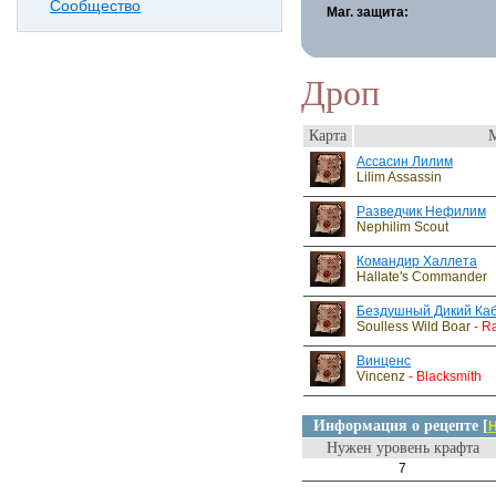
Сообщество
Маг. защита:
Дроп
Карта
Ассасин Лилим
Lilim Assassin
Разведчик Нефилим
Nephilim Scout
Командир Халлета
Hallate's Commander
Бездушный Дикий Ка
Soulless Wild Boar
- R
Винценс
Vincenz
- Blacksmith
Информация о рецепте [
Н
Нужен уровень крафта
7