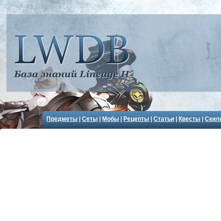
Предметы
|
Сеты
|
Мобы
|
Рецепты
|
Статьи
|
Квесты
|
Скил