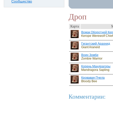
Сообщество
Дроп
Карта
Вожак Оборотней Ке
Kerope Werewolf Chief
Гигантский Арахнид
Giant Araneid
Воин Зомби
Zombie Warrior
Корень Мандрагоры
Mandragora Sapling
Кровавая Пчела
Bloody Bee
Комментарии: