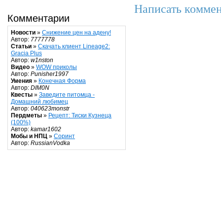
Написать коммен
Комментарии
Новости
»
Снижение цен на адену!
Автор:
7777778
Статьи
»
Скачать клиент Lineage2:
Gracia Plus
Автор:
w1nston
Видео
»
WOW приколы
Автор:
Punisher1997
Умения
»
Конечная Форма
Автор:
DIM0N
Квесты
»
Заведите питомца -
Домашний любимец
Автор:
040623monstr
Пердметы
»
Рецепт: Тиски Кузнеца
(100%)
Автор:
kamar1602
Мобы и НПЦ
»
Соринт
Автор:
RussianVodka