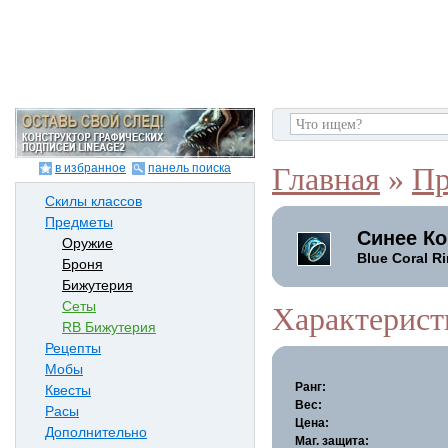
в избранное
панель поиска
Главная
»
Пр
Скилы классов
Предметы
Синее К
Оружие
Blue Coral R
Броня
Бижутерия
Сеты
Характерист
RB Бижутерия
Рецепты
Мобы
Ранг:
Квесты
Вес:
Расы
Цена:
Дополнительно
Маг. защита: