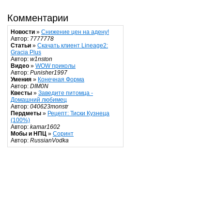
Комментарии
Новости
»
Снижение цен на адену!
Автор:
7777778
Статьи
»
Скачать клиент Lineage2:
Gracia Plus
Автор:
w1nston
Видео
»
WOW приколы
Автор:
Punisher1997
Умения
»
Конечная Форма
Автор:
DIM0N
Квесты
»
Заведите питомца -
Домашний любимец
Автор:
040623monstr
Пердметы
»
Рецепт: Тиски Кузнеца
(100%)
Автор:
kamar1602
Мобы и НПЦ
»
Соринт
Автор:
RussianVodka