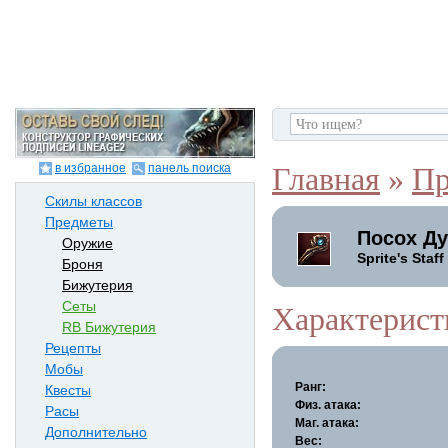
в избранное
панель поиска
Главная
»
Пр
Скилы классов
Предметы
Посох Ду
Оружие
Sprite's Staff
Броня
Бижутерия
Сеты
Характерист
RB Бижутерия
Рецепты
Мобы
Ранг:
Квесты
Физ. атака:
Расы
Маг. атака:
Дополнительно
Вес: