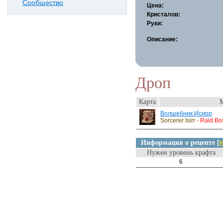
Сообщество
Цена:
Кристалов:
Руки:
Описание:
Дроп
Карта
Волшебник Исирр
Sorcerer Isirr
- Raid Bo
Информация о рецепте [
Н
Нужен уровень крафта
6