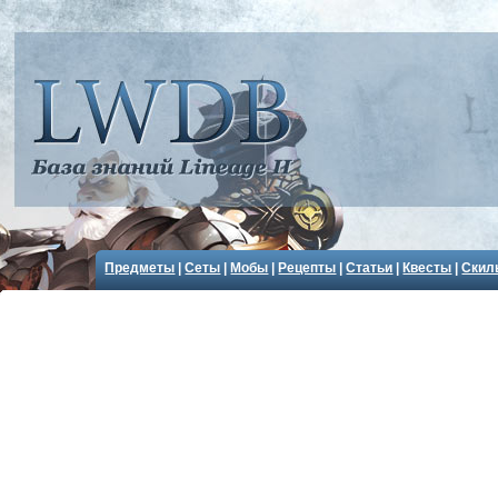
Предметы
|
Сеты
|
Мобы
|
Рецепты
|
Статьи
|
Квесты
|
Скил