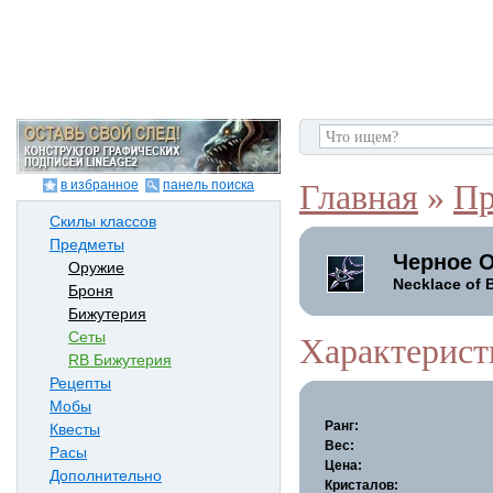
в избранное
панель поиска
Главная
»
Пр
Скилы классов
Предметы
Черное 
Оружие
Necklace of 
Броня
Бижутерия
Сеты
Характерист
RB Бижутерия
Рецепты
Мобы
Ранг:
Квесты
Вес:
Расы
Цена:
Дополнительно
Кристалов: