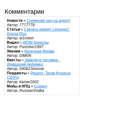
Комментарии
Новости
»
Снижение цен на адену!
Автор:
7777778
Статьи
»
Скачать клиент Lineage2:
Gracia Plus
Автор:
w1nston
Видео
»
WOW приколы
Автор:
Punisher1997
Умения
»
Конечная Форма
Автор:
DIM0N
Квесты
»
Заведите питомца -
Домашний любимец
Автор:
040623monstr
Пердметы
»
Рецепт: Тиски Кузнеца
(100%)
Автор:
kamar1602
Мобы и НПЦ
»
Соринт
Автор:
RussianVodka