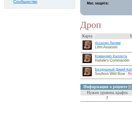
Сообщество
Маг. защита:
Дроп
Карта
Ассасин Лилим
Lilim Assassin
Командир Халлета
Hallate's Commander
Бездушный Дикий Ка
Soulless Wild Boar
- R
Информация о рецепте [
Н
Нужен уровень крафта
7