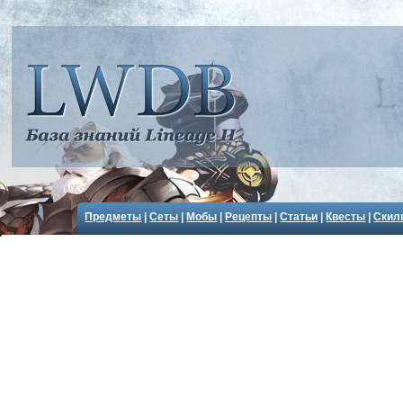
Предметы
|
Сеты
|
Мобы
|
Рецепты
|
Статьи
|
Квесты
|
Скил