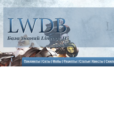
Предметы
|
Сеты
|
Мобы
|
Рецепты
|
Статьи
|
Квесты
|
Скил