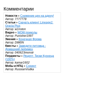
Комментарии
Новости
»
Снижение цен на адену!
Автор:
7777778
Статьи
»
Скачать клиент Lineage2:
Gracia Plus
Автор:
w1nston
Видео
»
WOW приколы
Автор:
Punisher1997
Умения
»
Конечная Форма
Автор:
DIM0N
Квесты
»
Заведите питомца -
Домашний любимец
Автор:
040623monstr
Пердметы
»
Рецепт: Тиски Кузнеца
(100%)
Автор:
kamar1602
Мобы и НПЦ
»
Соринт
Автор:
RussianVodka