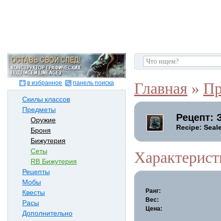
в избранное
панель поиска
Главная
»
Пр
Скилы классов
Предметы
Рецепт: 
Оружие
Recipe: Seal
Броня
Бижутерия
Сеты
Характерист
RB Бижутерия
Рецепты
Мобы
Ранг:
Квесты
Вес:
Расы
Цена:
Дополнительно