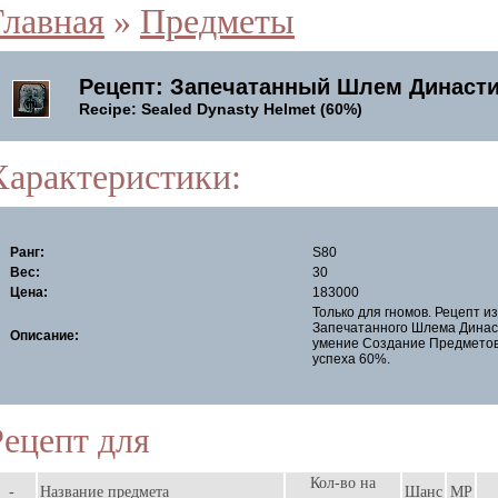
Главная
»
Предметы
Рецепт: Запечатанный Шлем Династи
Recipe: Sealed Dynasty Helmet (60%)
Характеристики:
Ранг:
S80
Вес:
30
Цена:
183000
Только для гномов. Рецепт и
Запечатанного Шлема Динас
Описание:
умение Создание Предметов
успеха 60%.
Рецепт для
Кол-во на
-
Название предмета
Шанс
MP