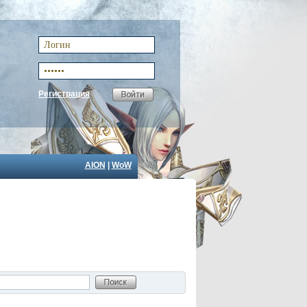
Регистрация
AION
|
WoW