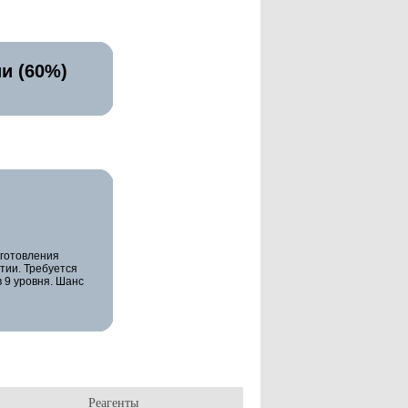
и (60%)
зготовления
тии. Требуется
 9 уровня. Шанс
Реагенты