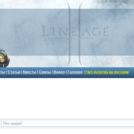
пты
|
Статьи
|
Квесты
|
Скилы
|
Видео
|
Галерея
|
Чат-рулетка на русском