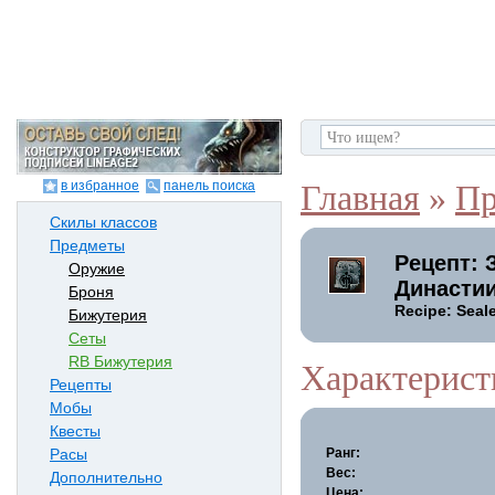
в избранное
панель поиска
Главная
»
Пр
Скилы классов
Предметы
Рецепт: 
Оружие
Династии
Броня
Recipe: Seal
Бижутерия
Сеты
RB Бижутерия
Характерист
Рецепты
Мобы
Квесты
Ранг:
Расы
Вес:
Дополнительно
Цена: