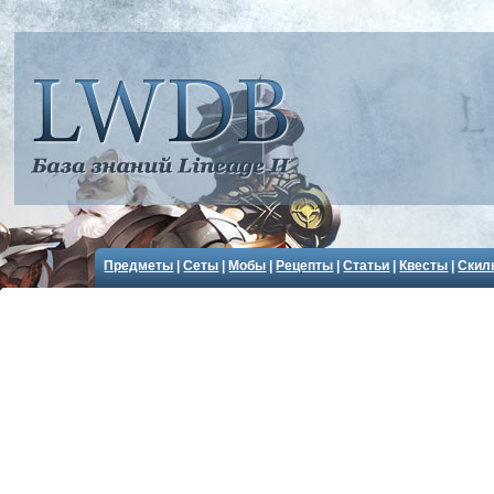
Предметы
|
Сеты
|
Мобы
|
Рецепты
|
Статьи
|
Квесты
|
Скил