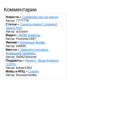
Комментарии
Новости
»
Снижение цен на адену!
Автор:
7777778
Статьи
»
Скачать клиент Lineage2:
Gracia Plus
Автор:
w1nston
Видео
»
WOW приколы
Автор:
Punisher1997
Умения
»
Конечная Форма
Автор:
DIM0N
Квесты
»
Заведите питомца -
Домашний любимец
Автор:
040623monstr
Пердметы
»
Рецепт: Тиски Кузнеца
(100%)
Автор:
kamar1602
Мобы и НПЦ
»
Соринт
Автор:
RussianVodka