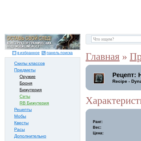
в избранное
панель поиска
Главная
»
Пр
Скилы классов
Предметы
Рецепт: 
Оружие
Recipe - Dyn
Броня
Бижутерия
Сеты
Характерист
RB Бижутерия
Рецепты
Мобы
Ранг:
Квесты
Вес:
Расы
Цена:
Дополнительно