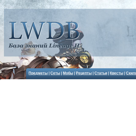
Предметы
|
Сеты
|
Мобы
|
Рецепты
|
Статьи
|
Квесты
|
Скил