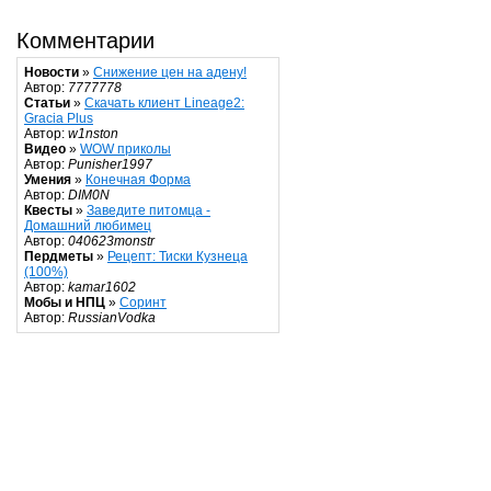
Комментарии
Новости
»
Снижение цен на адену!
Автор:
7777778
Статьи
»
Скачать клиент Lineage2:
Gracia Plus
Автор:
w1nston
Видео
»
WOW приколы
Автор:
Punisher1997
Умения
»
Конечная Форма
Автор:
DIM0N
Квесты
»
Заведите питомца -
Домашний любимец
Автор:
040623monstr
Пердметы
»
Рецепт: Тиски Кузнеца
(100%)
Автор:
kamar1602
Мобы и НПЦ
»
Соринт
Автор:
RussianVodka