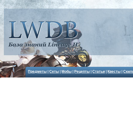
Предметы
|
Сеты
|
Мобы
|
Рецепты
|
Статьи
|
Квесты
|
Скил