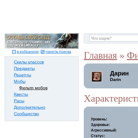
в избранное
панель поиска
Главная
»
Фи
Скилы классов
Предметы
Дарин
Рецепты
Darin
Мобы
Фильтр мобов
Квесты
Характерист
Расы
Дополнительно
Сообщество
Уровень:
Здоровье:
Агрессивный:
Статус: