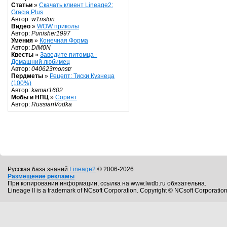
Статьи
»
Скачать клиент Lineage2:
Gracia Plus
Автор:
w1nston
Видео
»
WOW приколы
Автор:
Punisher1997
Умения
»
Конечная Форма
Автор:
DIM0N
Квесты
»
Заведите питомца -
Домашний любимец
Автор:
040623monstr
Пердметы
»
Рецепт: Тиски Кузнеца
(100%)
Автор:
kamar1602
Мобы и НПЦ
»
Соринт
Автор:
RussianVodka
Русская база знаний
Lineage2
© 2006-2026
Размещение рекламы
При копировании информации, ссылка на www.lwdb.ru обязательна.
Lineage II is a trademark of NCsoft Corporation. Copyright © NCsoft Corporation.