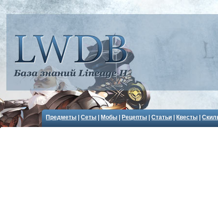
Предметы
|
Сеты
|
Мобы
|
Рецепты
|
Статьи
|
Квесты
|
Скил