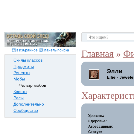
в избранное
панель поиска
Главная
»
Фи
Скилы классов
Предметы
Элли
Рецепты
Ellie - Jewele
Мобы
Фильтр мобов
Квесты
Характерист
Расы
Дополнительно
Сообщество
Уровень:
Здоровье:
Агрессивный:
Статус: