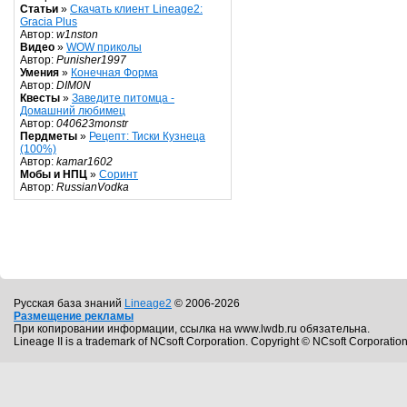
Статьи
»
Скачать клиент Lineage2:
Gracia Plus
Автор:
w1nston
Видео
»
WOW приколы
Автор:
Punisher1997
Умения
»
Конечная Форма
Автор:
DIM0N
Квесты
»
Заведите питомца -
Домашний любимец
Автор:
040623monstr
Пердметы
»
Рецепт: Тиски Кузнеца
(100%)
Автор:
kamar1602
Мобы и НПЦ
»
Соринт
Автор:
RussianVodka
Русская база знаний
Lineage2
© 2006-2026
Размещение рекламы
При копировании информации, ссылка на www.lwdb.ru обязательна.
Lineage II is a trademark of NCsoft Corporation. Copyright © NCsoft Corporation.