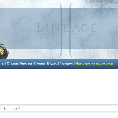
пты
|
Статьи
|
Квесты
|
Скилы
|
Видео
|
Галерея
|
Чат-рулетка на русском