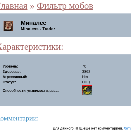
Главная
»
Фильтр мобов
Миналес
Minaless - Trader
Характеристики:
Уровень:
70
Здоровье:
3862
Агрессивный:
Нет
Статус:
НПЦ
Способности, уязвимости, раса:
омментарии:
Для данного НПЦ еще нет комментариев.
Хоти