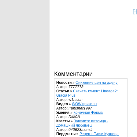
Н
Комментарии
Новости
»
Снижение цен на адену!
Автор:
7777778
Статьи
»
Скачать клиент Lineage2:
Gracia Plus
Автор:
w1nston
Видео
»
WOW приколы
Автор:
Punisher1997
Умения
»
Конечная Форма
Автор:
DIM0N
Квесты
»
Заведите питомца -
Домашний любимец
Автор:
040623monstr
Пердметы
»
Рецепт: Тиски Кузнеца