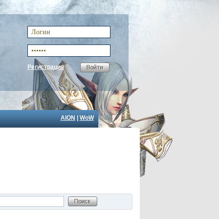
Регистрация
AION
|
WoW