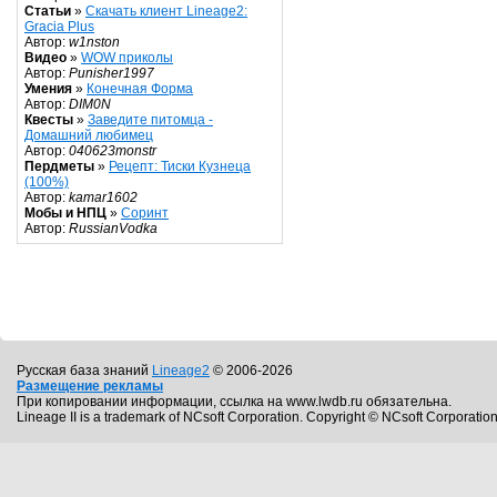
Статьи
»
Скачать клиент Lineage2:
Gracia Plus
Автор:
w1nston
Видео
»
WOW приколы
Автор:
Punisher1997
Умения
»
Конечная Форма
Автор:
DIM0N
Квесты
»
Заведите питомца -
Домашний любимец
Автор:
040623monstr
Пердметы
»
Рецепт: Тиски Кузнеца
(100%)
Автор:
kamar1602
Мобы и НПЦ
»
Соринт
Автор:
RussianVodka
Русская база знаний
Lineage2
© 2006-2026
Размещение рекламы
При копировании информации, ссылка на www.lwdb.ru обязательна.
Lineage II is a trademark of NCsoft Corporation. Copyright © NCsoft Corporation.