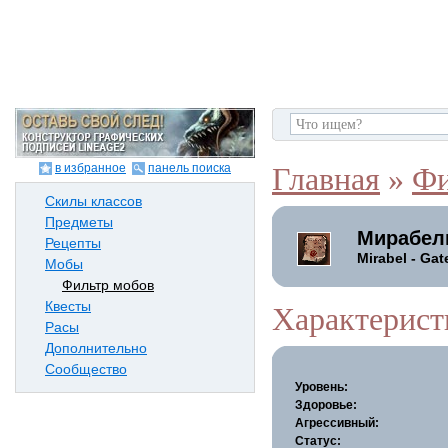
в избранное
панель поиска
Главная
»
Фи
Скилы классов
Предметы
Мирабел
Рецепты
Mirabel - Ga
Мобы
Фильтр мобов
Квесты
Характерист
Расы
Дополнительно
Сообщество
Уровень:
Здоровье:
Агрессивный:
Статус: