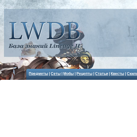
Предметы
|
Сеты
|
Мобы
|
Рецепты
|
Статьи
|
Квесты
|
Скил