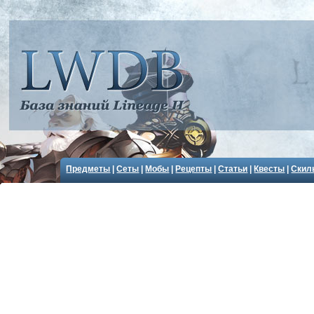
Предметы
|
Сеты
|
Мобы
|
Рецепты
|
Статьи
|
Квесты
|
Скил