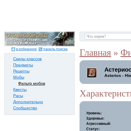
в избранное
панель поиска
Главная
»
Фи
Скилы классов
Предметы
Астерио
Рецепты
Asterios - Hi
Мобы
Фильтр мобов
Квесты
Характерист
Расы
Дополнительно
Сообщество
Уровень:
Здоровье:
Агрессивный:
Статус: