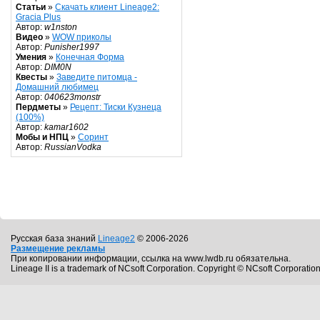
Статьи
»
Скачать клиент Lineage2:
Gracia Plus
Автор:
w1nston
Видео
»
WOW приколы
Автор:
Punisher1997
Умения
»
Конечная Форма
Автор:
DIM0N
Квесты
»
Заведите питомца -
Домашний любимец
Автор:
040623monstr
Пердметы
»
Рецепт: Тиски Кузнеца
(100%)
Автор:
kamar1602
Мобы и НПЦ
»
Соринт
Автор:
RussianVodka
Русская база знаний
Lineage2
© 2006-2026
Размещение рекламы
При копировании информации, ссылка на www.lwdb.ru обязательна.
Lineage II is a trademark of NCsoft Corporation. Copyright © NCsoft Corporation.