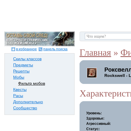
в избранное
панель поиска
Главная
»
Фи
Скилы классов
Предметы
Роксвел
Рецепты
Rockswell - 
Мобы
Фильтр мобов
Квесты
Характерист
Расы
Дополнительно
Сообщество
Уровень:
Здоровье:
Агрессивный:
Статус: