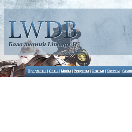
Предметы
|
Сеты
|
Мобы
|
Рецепты
|
Статьи
|
Квесты
|
Скил