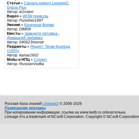
Статьи
»
Скачать клиент Lineage2:
Gracia Plus
Автор:
w1nston
Видео
»
WOW приколы
Автор:
Punisher1997
Умения
»
Конечная Форма
Автор:
DIM0N
Квесты
»
Заведите питомца -
Домашний любимец
Автор:
040623monstr
Пердметы
»
Рецепт: Тиски Кузнеца
(100%)
Автор:
kamar1602
Мобы и НПЦ
»
Соринт
Автор:
RussianVodka
Русская база знаний
Lineage2
© 2006-2026
Размещение рекламы
При копировании информации, ссылка на www.lwdb.ru обязательна.
Lineage II is a trademark of NCsoft Corporation. Copyright © NCsoft Corporation.