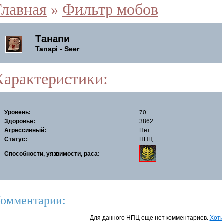
Главная
»
Фильтр мобов
Танапи
Tanapi - Seer
Характеристики:
Уровень:
70
Здоровье:
3862
Агрессивный:
Нет
Статус:
НПЦ
Способности, уязвимости, раса:
омментарии:
Для данного НПЦ еще нет комментариев.
Хоти