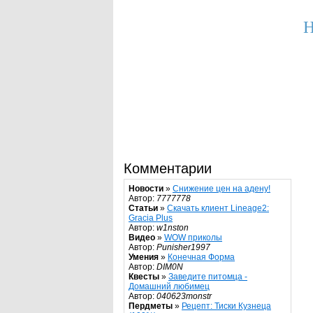
Н
Комментарии
Новости
»
Снижение цен на адену!
Автор:
7777778
Статьи
»
Скачать клиент Lineage2:
Gracia Plus
Автор:
w1nston
Видео
»
WOW приколы
Автор:
Punisher1997
Умения
»
Конечная Форма
Автор:
DIM0N
Квесты
»
Заведите питомца -
Домашний любимец
Автор:
040623monstr
Пердметы
»
Рецепт: Тиски Кузнеца