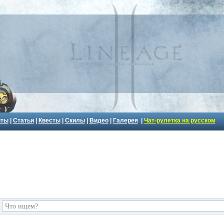
пты
|
Статьи
|
Квесты
|
Скилы
|
Видео
|
Галерея
|
Чат-рулетка на русском