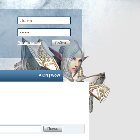
Регистрация
AION
|
WoW