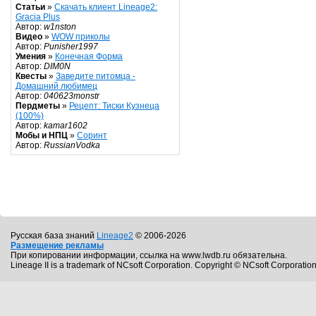
Статьи
»
Скачать клиент Lineage2:
Gracia Plus
Автор:
w1nston
Видео
»
WOW приколы
Автор:
Punisher1997
Умения
»
Конечная Форма
Автор:
DIM0N
Квесты
»
Заведите питомца -
Домашний любимец
Автор:
040623monstr
Пердметы
»
Рецепт: Тиски Кузнеца
(100%)
Автор:
kamar1602
Мобы и НПЦ
»
Соринт
Автор:
RussianVodka
Русская база знаний
Lineage2
© 2006-2026
Размещение рекламы
При копировании информации, ссылка на www.lwdb.ru обязательна.
Lineage II is a trademark of NCsoft Corporation. Copyright © NCsoft Corporation.