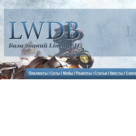
Предметы
|
Сеты
|
Мобы
|
Рецепты
|
Статьи
|
Квесты
|
Скил