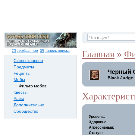
в избранное
панель поиска
Главная
»
Фи
Скилы классов
Предметы
Черный 
Рецепты
Black Judge
Мобы
Фильтр мобов
Квесты
Характерист
Расы
Дополнительно
Сообщество
Уровень:
Здоровье:
Агрессивный:
Статус: