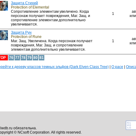
Защита Стихий
Protection of Elemental
Сопротивление элементам увеличено. Когда
ав
1
персонаж получает повреждения, Маг. Защ. и
или
сопротивление элементам дополнительно
увеличивается.
Защита Рун
Protection of Rune
ав
Маг. Защ. Увеличена. Когда персонаж получает
1
или
повреждения, Маг. Защ. и сопротивление
элементам дополнительно увеличивается.
TOP
76
77
78
79
80
81
рейти к дереву классов темных эльфов (Dark Elven Class Tree)
|
О расе
|
Описа
lwdb.ru обязательна.
opyright © NCsoft Corporation. All rights reserved.