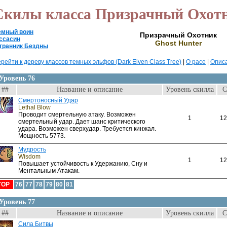
Скилы класса Призрачный Охот
емный воин
Призрачный Охотник
ссасин
Ghost Hunter
транник Бездны
рейти к дереву классов темных эльфов (Dark Elven Class Tree)
|
О расе
|
Описа
Уровень 76
##
Название и описание
Уровень скилла
С
Смертоносный Удар
Lethal Blow
Проводит смертельную атаку. Возможен
1
12
смертельный удар. Дает шанс критического
удара. Возможен сверхудар. Требуется кинжал.
Мощность 5773.
Мудрость
Wisdom
1
12
Повышает устойчивость к Удержанию, Сну и
Ментальным Атакам.
TOP
76
77
78
79
80
81
Уровень 77
##
Название и описание
Уровень скилла
С
Сила Битвы