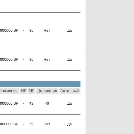
000000 SP
-
36
Нет
Да
000000 SP
-
36
Нет
Да
тоимость
HP
MP
Дистанция
Активный
000000 SP
-
43
40
Да
000000 SP
-
29
Нет
Да