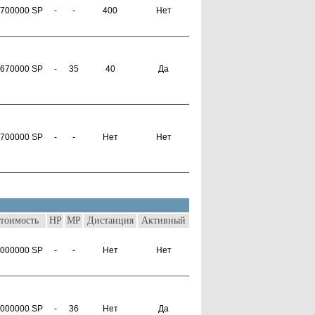
700000 SP
-
-
400
Нет
670000 SP
-
35
40
Да
700000 SP
-
-
Нет
Нет
тоимость
HP
MP
Дистанция
Активный
000000 SP
-
-
Нет
Нет
000000 SP
-
36
Нет
Да