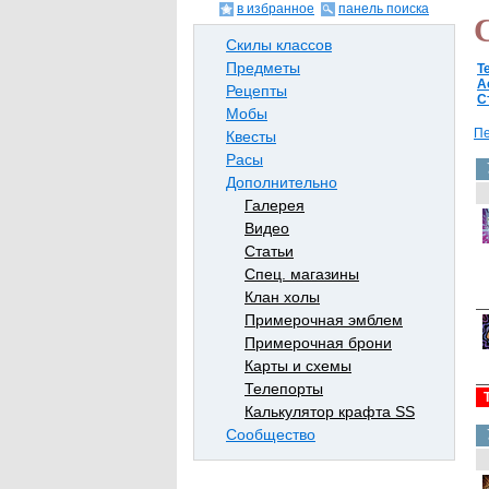
в избранное
панель поиска
Скилы классов
Предметы
Т
А
Рецепты
С
Мобы
Пе
Квесты
Расы
Дополнительно
Галерея
Видео
Статьи
Спец. магазины
Клан холы
Примерочная эмблем
Примерочная брони
Карты и схемы
Телепорты
Калькулятор крафта SS
Сообщество