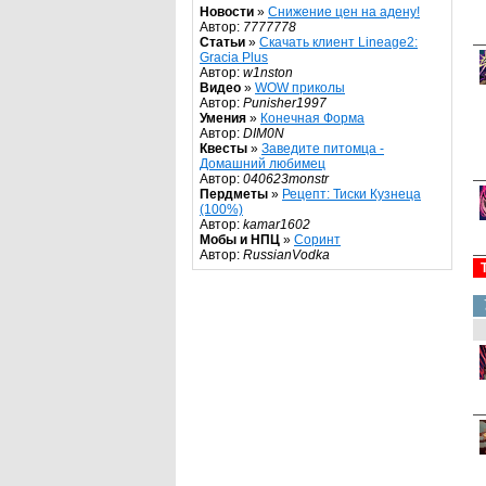
Новости
»
Снижение цен на адену!
Автор:
7777778
Статьи
»
Скачать клиент Lineage2:
Gracia Plus
Автор:
w1nston
Видео
»
WOW приколы
Автор:
Punisher1997
Умения
»
Конечная Форма
Автор:
DIM0N
Квесты
»
Заведите питомца -
Домашний любимец
Автор:
040623monstr
Пердметы
»
Рецепт: Тиски Кузнеца
(100%)
Автор:
kamar1602
Мобы и НПЦ
»
Соринт
Автор:
RussianVodka