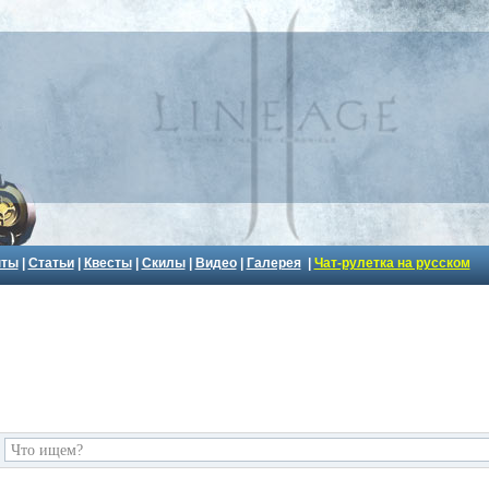
пты
|
Статьи
|
Квесты
|
Скилы
|
Видео
|
Галерея
|
Чат-рулетка на русском