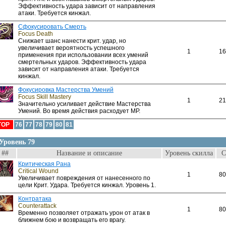
Эффективность удара зависит от направления
атаки. Требуется кинжал.
Сфокусировать Смерть
Focus Death
Снижает шанс нанести крит. удар, но
увеличивает вероятность успешного
1
16
применения при использовании всех умений
смертельных ударов. Эффективность удара
зависит от направления атаки. Требуется
кинжал.
Фокусировка Мастерства Умений
Focus Skill Mastery
1
21
Значительно усиливает действие Мастерства
Умений. Во время действия расходует MP.
TOP
76
77
78
79
80
81
Уровень 79
##
Название и описание
Уровень скилла
С
Критическая Рана
Critical Wound
1
80
Увеличивает повреждения от нанесенного по
цели Крит. Удара. Требуется кинжал. Уровень 1.
Контратака
Counterattack
1
80
Временно позволяет отражать урон от атак в
ближнем бою и возвращать его врагу.