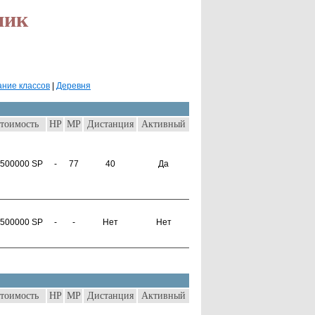
ник
ние классов
|
Деревня
тоимость
HP
MP
Дистанция
Активный
500000 SP
-
77
40
Да
500000 SP
-
-
Нет
Нет
тоимость
HP
MP
Дистанция
Активный