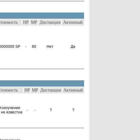
тоимость
HP
MP
Дистанция
Активный
0000000 SP
-
80
Нет
Да
Стоимость
HP
MP
Дистанция
Активный
тоизучение
-
-
?
?
 не известна