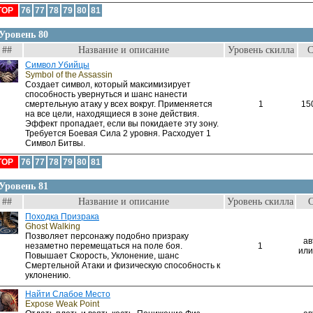
TOP
76
77
78
79
80
81
Уровень 80
##
Название и описание
Уровень скилла
С
Символ Убийцы
Symbol of the Assassin
Создает символ, который максимизирует
способность увернуться и шанс нанести
смертельную атаку у всех вокруг. Применяется
1
15
на все цели, находящиеся в зоне действия.
Эффект пропадает, если вы покидаете эту зону.
Требуется Боевая Сила 2 уровня. Расходует 1
Символ Битвы.
TOP
76
77
78
79
80
81
Уровень 81
##
Название и описание
Уровень скилла
Походка Призрака
Ghost Walking
Позволяет персонажу подобно призраку
ав
незаметно перемещаться на поле боя.
1
или
Повышает Скорость, Уклонение, шанс
Смертельной Атаки и физическую способность к
уклонению.
Найти Слабое Место
Expose Weak Point