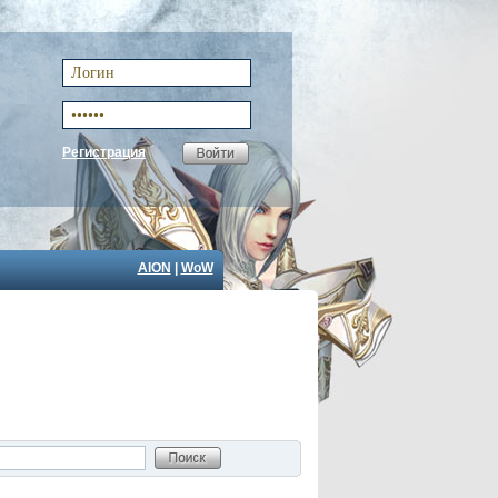
Регистрация
AION
|
WoW