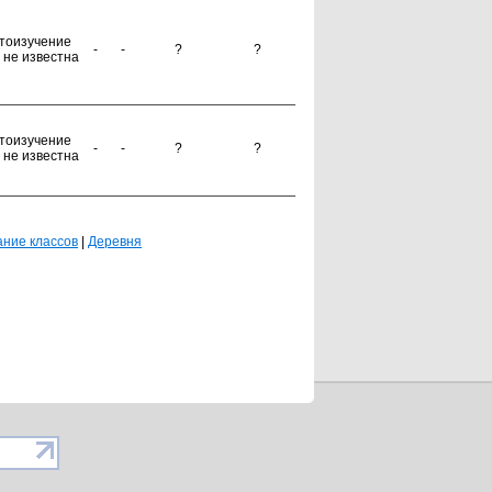
тоизучение
-
-
?
?
 не известна
тоизучение
-
-
?
?
 не известна
ние классов
|
Деревня