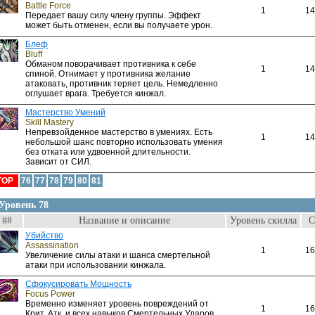
Battle Force
1
14
Передает вашу силу члену группы. Эффект
может быть отменен, если вы получаете урон.
Блеф
Bluff
Обманом поворачивает противника к себе
1
14
спиной. Отнимает у противника желание
атаковать, противник теряет цель. Немедленно
оглушает врага. Требуется кинжал.
Мастерство Умений
Skill Mastery
Непревзойденное мастерство в умениях. Есть
1
14
небольшой шанс повторно использовать умения
без отката или удвоенной длительности.
Зависит от СИЛ.
TOP
76
77
78
79
80
81
Уровень 78
##
Название и описание
Уровень скилла
С
Убийство
Assassination
1
16
Увеличение силы атаки и шанса смертельной
атаки при использовании кинжала.
Сфокусировать Мощность
Focus Power
Временно изменяет уровень повреждений от
1
16
Крит. Атк. и всех навыков Смертельных Ударов.