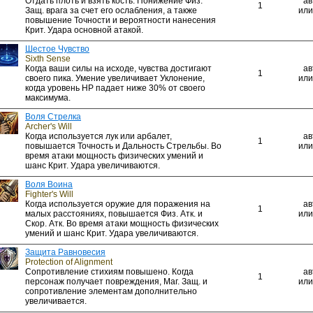
Отдать плоть и взять кость. Понижение Физ.
ав
1
Защ. врага за счет его ослабления, а также
или
повышение Точности и вероятности нанесения
Крит. Удара основной атакой.
Шестое Чувство
Sixth Sense
Когда ваши силы на исходе, чувства достигают
ав
1
своего пика. Умение увеличивает Уклонение,
или
когда уровень HP падает ниже 30% от своего
максимума.
Воля Стрелка
Archer's Will
Когда используется лук или арбалет,
ав
1
повышается Точность и Дальность Стрельбы. Во
или
время атаки мощность физических умений и
шанс Крит. Удара увеличиваются.
Воля Воина
Fighter's Will
Когда используется оружие для поражения на
ав
1
малых расстояниях, повышается Физ. Атк. и
или
Скор. Атк. Во время атаки мощность физических
умений и шанс Крит. Удара увеличиваются.
Защита Равновесия
Protection of Alignment
Сопротивление стихиям повышено. Когда
ав
1
персонаж получает повреждения, Маг. Защ. и
или
сопротивление элементам дополнительно
увеличивается.