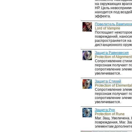
на окружающих враго
HP. Цель невосприимч
находится под возде
эффекта.
Повелитель Вампиро
Lord of Vampire
Поглощает некоторое
повреждений, наноси
распространяется на 
дистанционного оружи
Защита Равновесия
Protection of Alignment
Сопротивление стихи
персонаж получает по
сопротивление элем
увеличивается.
Защита Стихий
Protection of Elemental
Сопротивление элеме
персонаж получает по
сопротивление элем
увеличивается.
Защита Рун
Protection of Rune
Маг. Защ. Увеличена.
повреждения, Маг. За
элементам дополните