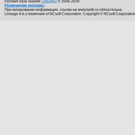
Русская база знаний
Lineage2
© 2006-2026
Размещение рекламы
При копировании информации, ссылка на www.lwdb.ru обязательна.
Lineage II is a trademark of NCsoft Corporation. Copyright © NCsoft Corporation.