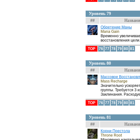
Уровень 79
##
Названи
Обретение Маны
Mana Gain
Временно увеличивае
восстановления цели
TOP
76
77
78
79
80
81
Уровень 80
##
Названи
Массовое Восстанов
Mass Recharge
Значительно ускоряе
группы. Требуется 3 
Заклинания. Расходуе
TOP
76
77
78
79
80
81
Уровень 81
##
Названи
Корни Престола
Throne Root
Мгновенно накладыв