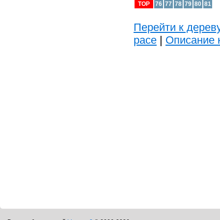
TOP
76
77
78
79
80
81
Перейти к дереву
расе
|
Описание 