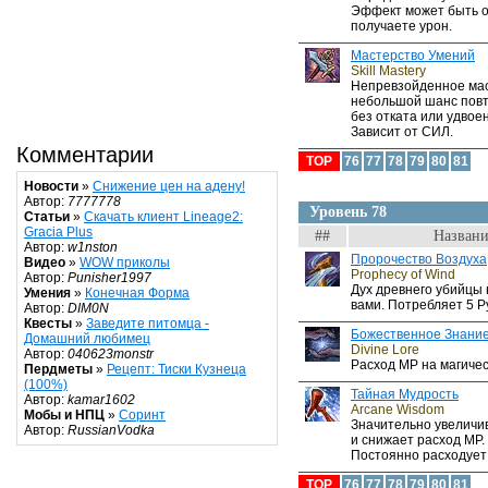
Эффект может быть о
получаете урон.
Мастерство Умений
Skill Mastery
Непревзойденное мас
небольшой шанс повт
без отката или удвое
Зависит от СИЛ.
Комментарии
TOP
76
77
78
79
80
81
Новости
»
Снижение цен на адену!
Автор:
7777778
Уровень 78
Статьи
»
Скачать клиент Lineage2:
Gracia Plus
##
Названи
Автор:
w1nston
Пророчество Воздуха
Видео
»
WOW приколы
Prophecy of Wind
Автор:
Punisher1997
Дух древнего убийцы
Умения
»
Конечная Форма
вами. Потребляет 5 Р
Автор:
DIM0N
Квесты
»
Заведите питомца -
Божественное Знани
Домашний любимец
Divine Lore
Автор:
040623monstr
Расход MP на магиче
Пердметы
»
Рецепт: Тиски Кузнеца
(100%)
Тайная Мудрость
Автор:
kamar1602
Arcane Wisdom
Мобы и НПЦ
»
Соринт
Значительно увеличи
Автор:
RussianVodka
и снижает расход MP. 
Постоянно расходует
TOP
76
77
78
79
80
81