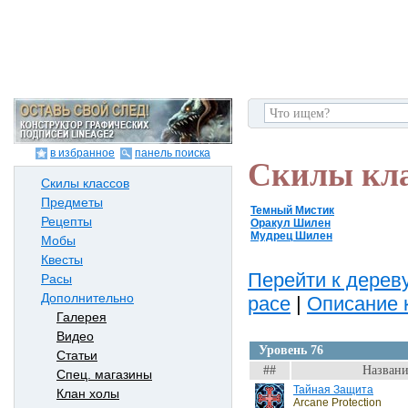
в избранное
панель поиска
Скилы кл
Скилы классов
Предметы
Темный Мистик
Рецепты
Оракул Шилен
Мудрец Шилен
Мобы
Квесты
Перейти к дереву
Расы
Дополнительно
расе
|
Описание 
Галерея
Видео
Уровень 76
Статьи
##
Названи
Спец. магазины
Тайная Защита
Клан холы
Arcane Protection