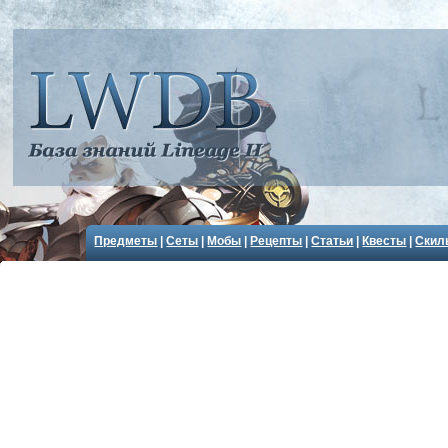
Предметы
|
Сеты
|
Мобы
|
Рецепты
|
Статьи
|
Квесты
|
Скил