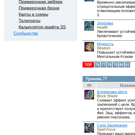
Примерочная эмблем
Временно увеличивает
отрицательным эффе
Примерочная брони
отменяющим положит
Карты и схемы
3.
Телепорты
Здоровье
Калькулятор крафта SS
Health
Увеличивает устойчив
Сообщество
Кровотечению.
Мудрость
Wisdom
Повышает устойчивос
Ментальным Атакам.
TOP
76
77
78
79
80
81
Уровень 77
##
Названи
Блокировка Щита
Block Shield
Снимает эффект усил
заклинаний с цели. В
и препятствует полу
Физ. Защ. эффектов, 
умения персонажа.
Сила Заклинания
Spell Force
Передает вашу магиче