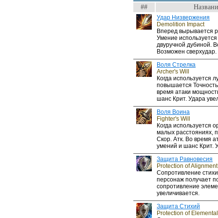
##
Названи
Удар Низвержения
Demolition Impact
Вперед вырывается р
Умение используется
двуручной дубиной. В
Возможен сверхудар.
Воля Стрелка
Archer's Will
Когда используется лу
повышается Точность
время атаки мощност
шанс Крит. Удара уве
Воля Воина
Fighter's Will
Когда используется 
малых расстояниях, п
Скор. Атк. Во время 
умений и шанс Крит. 
Защита Равновесия
Protection of Alignment
Сопротивление стихи
персонаж получает по
сопротивление элем
увеличивается.
Защита Стихий
Protection of Elemental