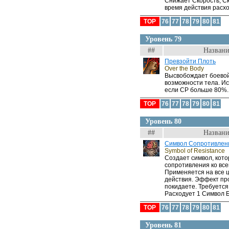
Снижает Скорость, Ско
время действия расхо
TOP
76
77
78
79
80
81
Уровень 79
##
Названи
Превзойти Плоть
Over the Body
Высвобождает боевой
возможности тела. И
если CP больше 80%.
TOP
76
77
78
79
80
81
Уровень 80
##
Названи
Символ Сопротивлен
Symbol of Resistance
Создает символ, кот
сопротивления ко всем
Применяется на все 
действия. Эффект про
покидаете. Требуется
Расходует 1 Символ 
TOP
76
77
78
79
80
81
Уровень 81