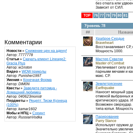
без отката или удвое
Зависит от СИЛ.
TOP
76
77
78
79
80
81
Уровень 78
##
Названи
Храброе Сердце
Комментарии
Braveheart
Восстанавливает CP,
Новости
»
Снижение цен на адену!
Мощность 1000.
Автор:
7777778
Мастер Схватки
Статьи
»
Скачать клиент Lineage2:
Master of Combat
Gracia Plus
Увеличивает силу ата
Автор:
w1nston
парными мечами и кас
Видео
»
WOW приколы
макс. CP.
Автор:
Punisher1997
Умения
»
Конечная Форма
Землетрясение
Автор:
DIM0N
Earthquake
Квесты
»
Заведите питомца -
Наносит мощный удар
Домашний любимец
отменой выбранных и
Автор:
040623monstr
критического удара. 
Пердметы
»
Рецепт: Тиски Кузнеца
Возможен сверхудар.
(100%)
типа копья. Мощность
Автор:
kamar1602
Мобы и НПЦ
»
Соринт
Парирование
Автор:
RussianVodka
Parry Stance
Использует оружие дл
Значительно увеличив