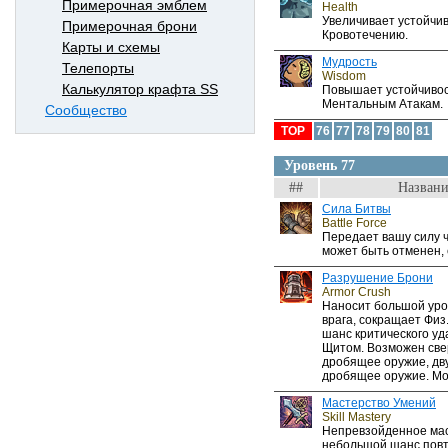
Примерочная эмблем
Health
Увеличивает устойчив
Примерочная брони
Кровотечению.
Карты и схемы
Мудрость
Телепорты
Wisdom
Калькулятор крафта SS
Повышает устойчивос
Ментальным Атакам.
Сообщество
TOP
76
77
78
79
80
81
Уровень 77
##
Названи
Сила Битвы
Battle Force
Передает вашу силу 
может быть отменен, 
Разрушение Брони
Armor Crush
Наносит большой уро
врага, сокращает Физ.
шанс критического уд
Щитом. Возможен свер
дробящее оружие, дв
дробящее оружие. Мо
Мастерство Умений
Skill Mastery
Непревзойденное мас
небольшой шанс повт