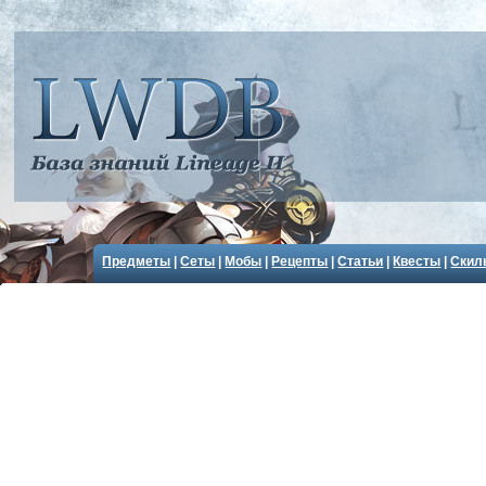
Предметы
|
Сеты
|
Мобы
|
Рецепты
|
Статьи
|
Квесты
|
Скил