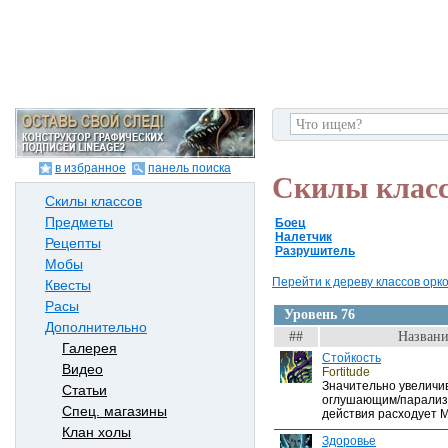
в избранное
панель поиска
Скилы класс
Скилы классов
Предметы
Боец
Налетчик
Рецепты
Разрушитель
Мобы
Перейти к дереву классов орков
Квесты
Расы
Уровень 76
Дополнительно
##
Названи
Галерея
Стойкость
Видео
Fortitude
Значительно увеличив
Статьи
оглушающим/парализ
Спец. магазины
действия расходует M
Клан холы
Здоровье