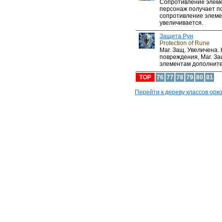
Сопротивление элеме
персонаж получает по
сопротивление элем
увеличивается.
Защита Рун
Protection of Rune
Маг. Защ. Увеличена.
повреждения, Маг. За
элементам дополните
TOP
76
77
78
79
80
81
Перейти к дереву классов орков