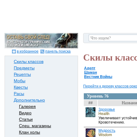
в избранное
панель поиска
Скилы клас
Скилы классов
Предметы
Адепт
Шаман
Рецепты
Вестник Войны
Мобы
Перейти к дереву классов орков
Квесты
Расы
Уровень 76
Дополнительно
##
Названи
Галерея
Здоровье
Видео
Health
Увеличивает устойчив
Статьи
Кровотечению.
Спец. магазины
Мудрость
Клан холы
Wisdom