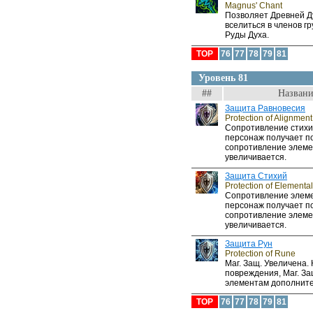
Magnus' Chant
Позволяет Древней Д
вселиться в членов г
Руды Духа.
TOP
76
77
78
79
81
Уровень 81
##
Названи
Защита Равновесия
Protection of Alignment
Сопротивление стихи
персонаж получает по
сопротивление элем
увеличивается.
Защита Стихий
Protection of Elemental
Сопротивление элеме
персонаж получает по
сопротивление элем
увеличивается.
Защита Рун
Protection of Rune
Маг. Защ. Увеличена.
повреждения, Маг. За
элементам дополните
TOP
76
77
78
79
81