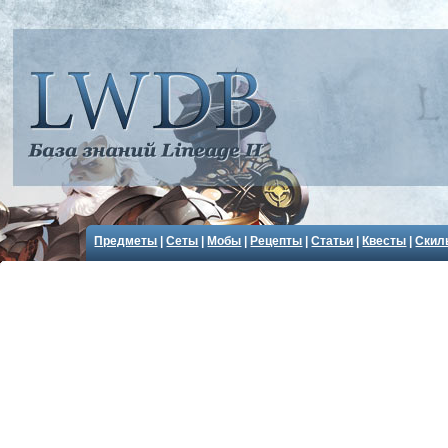
Предметы
|
Сеты
|
Мобы
|
Рецепты
|
Статьи
|
Квесты
|
Скил