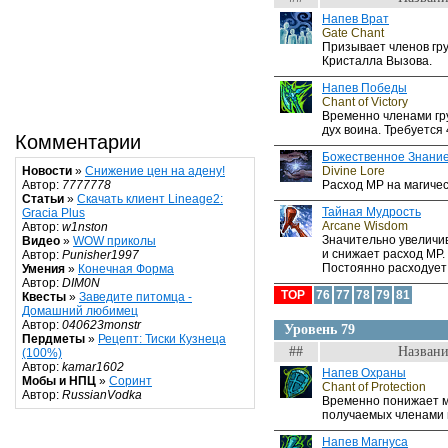
Напев Врат
Gate Chant
Призывает членов гру
Кристалла Вызова.
Напев Победы
Chant of Victory
Временно членами гр
дух воина. Требуется 
Комментарии
Божественное Знани
Divine Lore
Новости
»
Снижение цен на адену!
Расход MP на магиче
Автор:
7777778
Статьи
»
Скачать клиент Lineage2:
Тайная Мудрость
Gracia Plus
Arcane Wisdom
Автор:
w1nston
Значительно увеличи
Видео
»
WOW приколы
и снижает расход MP. 
Автор:
Punisher1997
Постоянно расходует
Умения
»
Конечная Форма
Автор:
DIM0N
TOP
76
77
78
79
81
Квесты
»
Заведите питомца -
Домашний любимец
Автор:
040623monstr
Уровень 79
Пердметы
»
Рецепт: Тиски Кузнеца
##
Названи
(100%)
Автор:
kamar1602
Напев Охраны
Мобы и НПЦ
»
Соринт
Chant of Protection
Автор:
RussianVodka
Временно понижает мо
получаемых членами 
Напев Магнуса