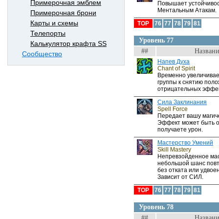
Примерочная эмблем
Повышает устойчивос
Ментальным Атакам.
Примерочная брони
Карты и схемы
TOP
76
77
78
79
81
Телепорты
Уровень 77
Калькулятор крафта SS
##
Названи
Сообщество
Напев Духа
Chant of Spirit
Временно увеличивае
группы к снятию пол
отрицательных эффек
Сила Заклинания
Spell Force
Передает вашу магиче
Эффект может быть о
получаете урон.
Мастерство Умений
Skill Mastery
Непревзойденное мас
небольшой шанс повт
без отката или удвое
Зависит от СИЛ.
TOP
76
77
78
79
81
Уровень 78
##
Названи