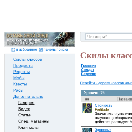
в избранное
панель поиска
Скилы класс
Скилы классов
Предметы
Грешник
Солдат
Рецепты
Берсерк
Мобы
Перейти к дереву классов кама
Квесты
Расы
Уровень 76
Дополнительно
##
Названи
Галерея
Стойкость
Видео
Fortitude
Значительно увеличив
Статьи
оглушающим/парализ
Спец. магазины
действия расходует M
Клан холы
Здоровье