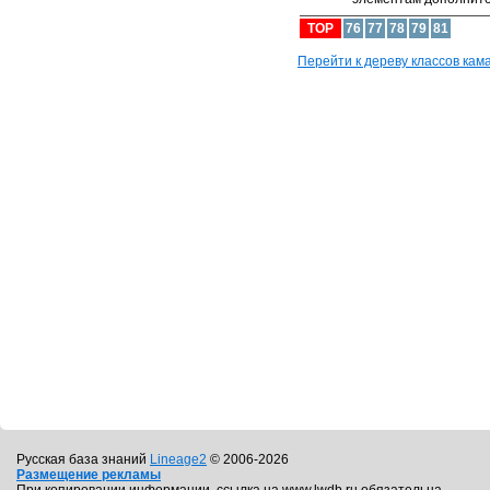
TOP
76
77
78
79
81
Перейти к дереву классов кама
Русская база знаний
Lineage2
© 2006-2026
Размещение рекламы