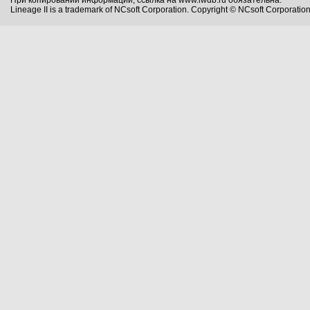
При копировании информации, ссылка на www.lwdb.ru обязательна.
Lineage II is a trademark of NCsoft Corporation. Copyright © NCsoft Corporation.