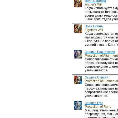
Воля Стрелка
Archer's Will
Когда используется лу
повышается Точность
время атаки мощност
шанс Крит. Удара уве
Воля Воина
Fighter's Will
Когда используется 
малых расстояниях, п
Скор. Атк. Во время 
умений и шанс Крит. 
Защита Равновесия
Protection of Alignment
Сопротивление стихи
персонаж получает по
сопротивление элем
увеличивается.
Защита Стихий
Protection of Elemental
Сопротивление элеме
персонаж получает по
сопротивление элем
увеличивается.
Защита Рун
Protection of Rune
Маг. Защ. Увеличена.
повреждения, Маг. За
элементам дополните