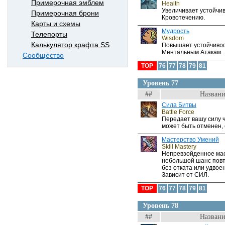
Примерочная эмблем
Health
Увеличивает устойчив
Примерочная брони
Кровотечению.
Карты и схемы
Мудрость
Телепорты
Wisdom
Калькулятор крафта SS
Повышает устойчивос
Ментальным Атакам.
Сообщество
TOP
76
77
78
79
81
Уровень 77
##
Названи
Сила Битвы
Battle Force
Передает вашу силу 
может быть отменен, 
Мастерство Умений
Skill Mastery
Непревзойденное мас
небольшой шанс повт
без отката или удвое
Зависит от СИЛ.
TOP
76
77
78
79
81
Уровень 78
##
Названи