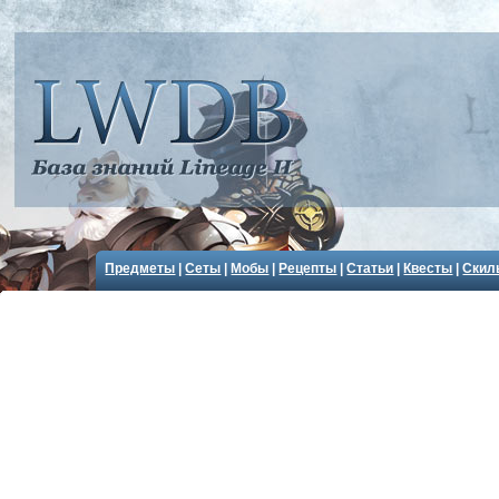
Предметы
|
Сеты
|
Мобы
|
Рецепты
|
Статьи
|
Квесты
|
Скил