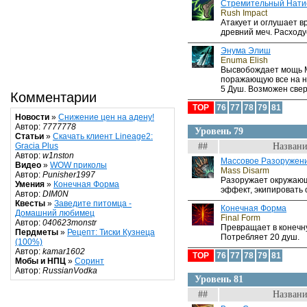
Стремительный Нати
Rush Impact
Атакует и оглушает в
древний меч. Расходу
Энума Элиш
Enuma Elish
Высвобождает мощь 
поражающую все на н
5 Душ. Возможен све
Комментарии
TOP
76
77
78
79
81
Новости
»
Снижение цен на адену!
Автор:
7777778
Уровень 79
Статьи
»
Скачать клиент Lineage2:
##
Названи
Gracia Plus
Автор:
w1nston
Массовое Разоружен
Видео
»
WOW приколы
Mass Disarm
Автор:
Punisher1997
Разоружает окружающ
Умения
»
Конечная Форма
эффект, экипировать 
Автор:
DIM0N
Квесты
»
Заведите питомца -
Конечная Форма
Домашний любимец
Final Form
Автор:
040623monstr
Превращает в конечн
Пердметы
»
Рецепт: Тиски Кузнеца
Потребляет 20 душ.
(100%)
Автор:
kamar1602
TOP
76
77
78
79
81
Мобы и НПЦ
»
Соринт
Автор:
RussianVodka
Уровень 81
##
Названи