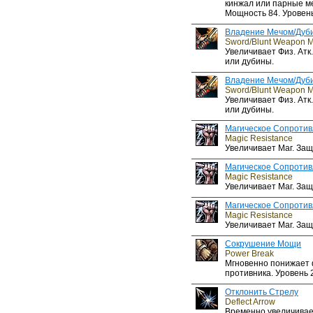
кинжал или парные м
Мощность 84. Уровень
Владение Мечом/Дуб
Sword/Blunt Weapon M
Увеличивает Физ. Атк
или дубины.
Владение Мечом/Дуб
Sword/Blunt Weapon M
Увеличивает Физ. Атк
или дубины.
Магическое Сопроти
Magic Resistance
Увеличивает Маг. Защ
Магическое Сопроти
Magic Resistance
Увеличивает Маг. Защ
Магическое Сопроти
Magic Resistance
Увеличивает Маг. Защ
Сокрушение Мощи
Power Break
Мгновенно понижает 
противника. Уровень 2
Отклонить Стрелу
Deflect Arrow
Временно увеличивает