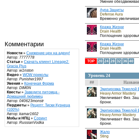
Умение обездвиживае
Аура Защиты
Defense Aura
Временно увеличивает
Кража Жизни
Drain Health
Поглощение здоровья
Комментарии
Кража Жизни
Drain Health
Поглощение здоровья
Новости
»
Снижение цен на адену!
Автор:
7777778
TOP
20
24
28
32
36
40
Статьи
»
Скачать клиент Lineage2:
Gracia Plus
Автор:
w1nston
Видео
»
WOW приколы
Уровень 24
Автор:
Punisher1997
##
Названи
Умения
»
Конечная Форма
Автор:
DIM0N
Экипировка Тяжелой 
Квесты
»
Заведите питомца -
Heavy Armor Mastery
Домашний любимец
Увеличивает Физ. За
Автор:
040623monstr
брони.
Пердметы
»
Рецепт: Тиски Кузнеца
(100%)
Экипировка Тяжелой 
Автор:
kamar1602
Heavy Armor Mastery
Мобы и НПЦ
»
Соринт
Увеличивает Физ. За
Автор:
RussianVodka
брони.
Жало
Sting