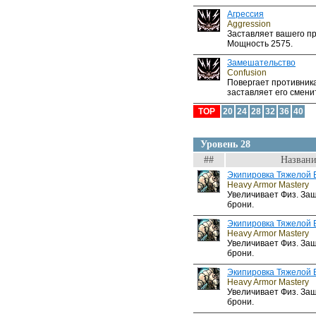
Агрессия
Aggression
Заставляет вашего пр
Мощность 2575.
Замешательство
Confusion
Повергает противник
заставляет его сменит
TOP
20
24
28
32
36
40
Уровень 28
##
Названи
Экипировка Тяжелой 
Heavy Armor Mastery
Увеличивает Физ. За
брони.
Экипировка Тяжелой 
Heavy Armor Mastery
Увеличивает Физ. За
брони.
Экипировка Тяжелой 
Heavy Armor Mastery
Увеличивает Физ. За
брони.