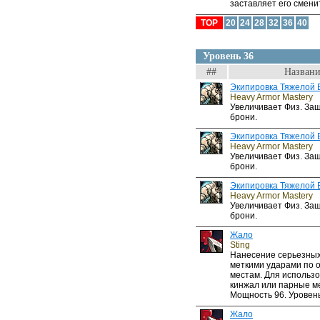
заставляет его сменит
TOP
20
24
28
32
36
40
Уровень 36
##
Названи
Экипировка Тяжелой 
Heavy Armor Mastery
Увеличивает Физ. За
брони.
Экипировка Тяжелой 
Heavy Armor Mastery
Увеличивает Физ. За
брони.
Экипировка Тяжелой 
Heavy Armor Mastery
Увеличивает Физ. За
брони.
Жало
Sting
Нанесение серьезных
меткими ударами по 
местам. Для использо
кинжал или парные м
Мощность 96. Уровень
Жало