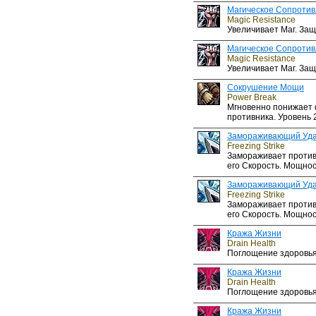
Магическое Сопроти
Magic Resistance
Увеличивает Маг. Защ
Магическое Сопроти
Magic Resistance
Увеличивает Маг. Защ
Сокрушение Мощи
Power Break
Мгновенно понижает 
противника. Уровень 2
Замораживающий Уд
Freezing Strike
Замораживает против
его Скорость. Мощност
Замораживающий Уд
Freezing Strike
Замораживает против
его Скорость. Мощност
Кража Жизни
Drain Health
Поглощение здоровья
Кража Жизни
Drain Health
Поглощение здоровья
Кража Жизни