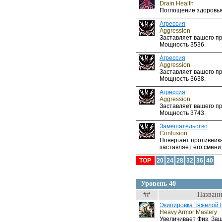
Drain Health
Поглощение здоровья
Агрессия
Aggression
Заставляет вашего пр
Мощность 3536.
Агрессия
Aggression
Заставляет вашего пр
Мощность 3638.
Агрессия
Aggression
Заставляет вашего пр
Мощность 3743.
Замешательство
Confusion
Повергает противник
заставляет его сменит
TOP
20
24
28
32
36
40
Уровень 40
##
Названи
Экипировка Тяжелой 
Heavy Armor Mastery
Увеличивает Физ. За