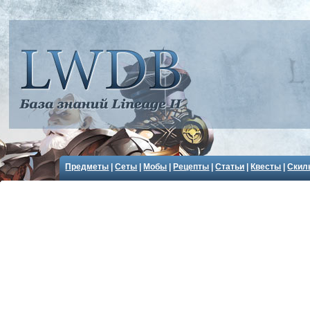
Предметы
|
Сеты
|
Мобы
|
Рецепты
|
Статьи
|
Квесты
|
Скил