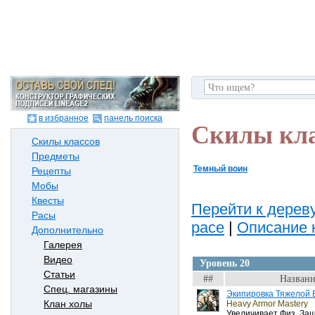
в избранное
панель поиска
Скилы кл
Скилы классов
Предметы
Темный воин
Рецепты
Мобы
Квесты
Перейти к дереву
Расы
расе
|
Описание 
Дополнительно
Галерея
Видео
Уровень 20
Статьи
##
Названи
Спец. магазины
Экипировка Тяжелой 
Клан холы
Heavy Armor Mastery
Увеличивает Физ. За