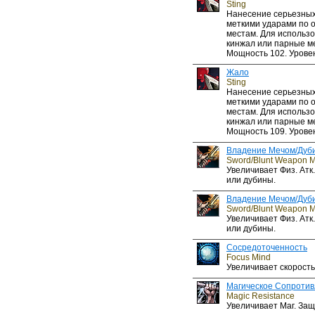
Sting
Нанесение серьезных
меткими ударами по 
местам. Для использо
кинжал или парные м
Мощность 102. Уровен
Жало
Sting
Нанесение серьезных
меткими ударами по 
местам. Для использо
кинжал или парные м
Мощность 109. Уровен
Владение Мечом/Дуб
Sword/Blunt Weapon M
Увеличивает Физ. Атк
или дубины.
Владение Мечом/Дуб
Sword/Blunt Weapon M
Увеличивает Физ. Атк
или дубины.
Сосредоточенность
Focus Mind
Увеличивает скорость
Магическое Сопроти
Magic Resistance
Увеличивает Маг. Защ