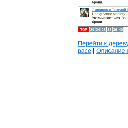
брони.
Экипировка Тяжелой 
Heavy Armor Mastery
Увеличивает Физ. За
брони.
TOP
20
24
28
32
36
40
Перейти к дереву
расе
|
Описание 