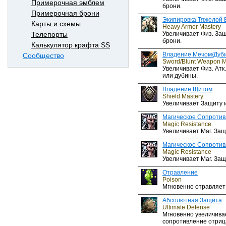
Примерочная эмблем
брони.
Примерочная брони
Экипировка Тяжелой 
Карты и схемы
Heavy Armor Mastery
Увеличивает Физ. За
Телепорты
брони.
Калькулятор крафта SS
Владение Мечом/Дуб
Сообщество
Sword/Blunt Weapon M
Увеличивает Физ. Атк
или дубины.
Владение Щитом
Shield Mastery
Увеличивает Защиту 
Магическое Сопроти
Magic Resistance
Увеличивает Маг. Защ
Магическое Сопроти
Magic Resistance
Увеличивает Маг. Защ
Отравление
Poison
Мгновенно отравляет 
Абсолютная Защита
Ultimate Defense
Мгновенно увеличивает
сопротивление отри