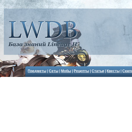
Предметы
|
Сеты
|
Мобы
|
Рецепты
|
Статьи
|
Квесты
|
Скил