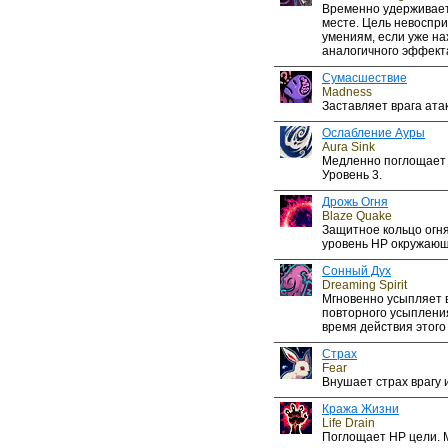
Временно удерживает
месте. Цель невоспр
умениям, если уже на
аналогичного эффект
Сумасшествие
Madness
Заставляет врага ата
Ослабление Ауры
Aura Sink
Медленно поглощает 
Уровень 3.
Дрожь Огня
Blaze Quake
Защитное кольцо огн
уровень HP окружающи
Сонный Дух
Dreaming Spirit
Мгновенно усыпляет 
повторного усыплени
время действия этого
Страх
Fear
Внушает страх врагу и
Кража Жизни
Life Drain
Поглощает HP цели. 