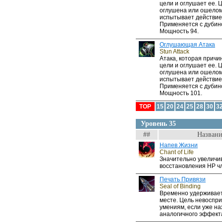
цели и оглушает ее. 
оглушена или ошелом
испытывает действие
Применяется с дубин
Мощность 94.
Оглушающая Атака
Stun Attack
Атака, которая прич
цели и оглушает ее. 
оглушена или ошелом
испытывает действие
Применяется с дубин
Мощность 101.
TOP
15
20
24
25
28
30
3
Уровень 35
##
Названи
Напев Жизни
Chant of Life
Значительно увеличи
восстановления HP чл
Печать Привязи
Seal of Binding
Временно удерживает
месте. Цель невоспр
умениям, если уже на
аналогичного эффект