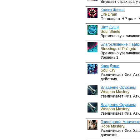
Внушает страх врагу и
Кража Жизни
Life Drain
Поглощает HP цели. 
Щит Души
Soul Shield
Временно увеличивает
Благословение Паагр
Blessings of Pa'agrio
Временно увеличивает
Уровень 1.
Крик Души
Soul Cry
Увеличивает Физ. Атк
действия.
Владение Оружием
Weapon Mastery
Увеличивает Физ. Атк. 
Владение Оружием
Weapon Mastery
Увеличивает Физ. Атк. 
Экипировка Магическ
Robe Mastery
Увеличивает Физ. Защ
доспехов.