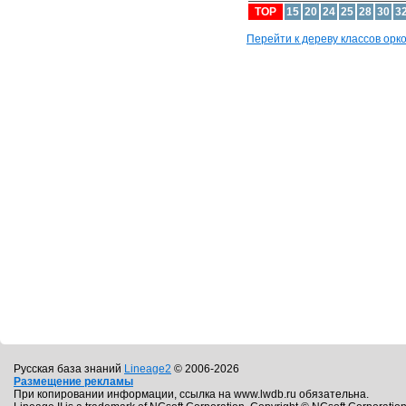
TOP
15
20
24
25
28
30
3
Перейти к дереву классов орков
Русская база знаний
Lineage2
© 2006-2026
Размещение рекламы
При копировании информации, ссылка на www.lwdb.ru обязательна.