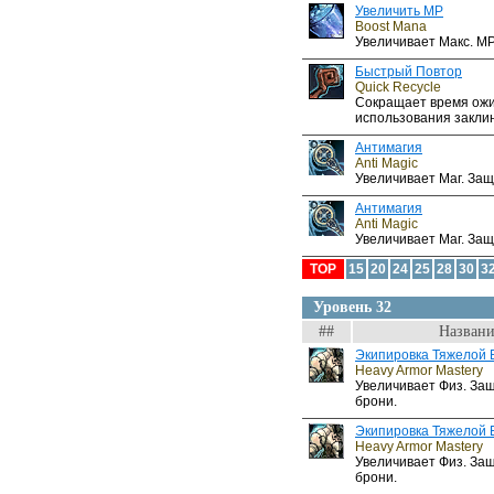
Увеличить MP
Boost Mana
Увеличивает Макс. MP
Быстрый Повтор
Quick Recycle
Сокращает время ожи
использования закли
Антимагия
Anti Magic
Увеличивает Маг. Защ
Антимагия
Anti Magic
Увеличивает Маг. Защ
TOP
15
20
24
25
28
30
3
Уровень 32
##
Названи
Экипировка Тяжелой 
Heavy Armor Mastery
Увеличивает Физ. За
брони.
Экипировка Тяжелой 
Heavy Armor Mastery
Увеличивает Физ. За
брони.