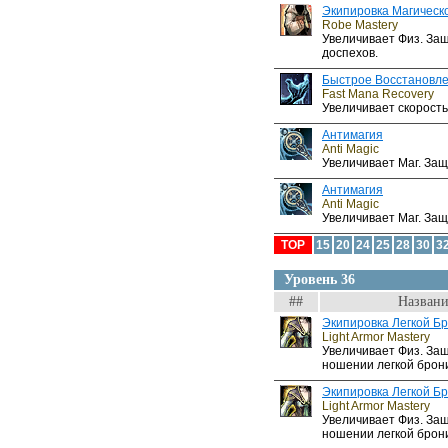
Экипировка Магическ
Robe Mastery
Увеличивает Физ. Защ
доспехов.
Быстрое Восстановл
Fast Mana Recovery
Увеличивает скорость
Антимагия
Anti Magic
Увеличивает Маг. Защ
Антимагия
Anti Magic
Увеличивает Маг. Защ
TOP
15
20
24
25
28
30
3
Уровень 36
##
Названи
Экипировка Легкой Б
Light Armor Mastery
Увеличивает Физ. Защ
ношении легкой брон
Экипировка Легкой Б
Light Armor Mastery
Увеличивает Физ. Защ
ношении легкой брон