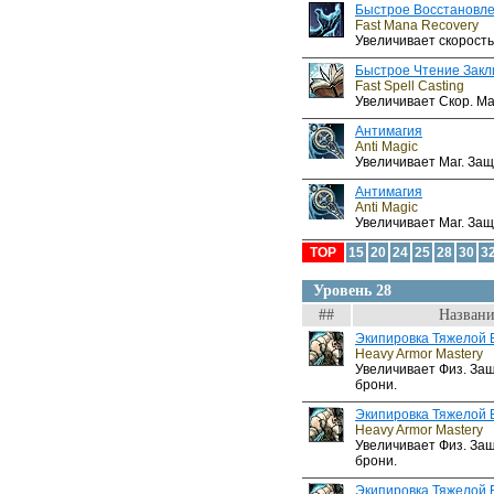
Быстрое Восстановл
Fast Mana Recovery
Увеличивает скорость
Быстрое Чтение Зак
Fast Spell Casting
Увеличивает Скор. Ма
Антимагия
Anti Magic
Увеличивает Маг. Защ
Антимагия
Anti Magic
Увеличивает Маг. Защ
TOP
15
20
24
25
28
30
3
Уровень 28
##
Названи
Экипировка Тяжелой 
Heavy Armor Mastery
Увеличивает Физ. За
брони.
Экипировка Тяжелой 
Heavy Armor Mastery
Увеличивает Физ. За
брони.
Экипировка Тяжелой 