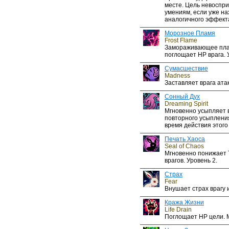
месте. Цель невоспр
умениям, если уже на
аналогичного эффект
Морозное Пламя
Frost Flame
Замораживающее пла
поглощает HP врага. 
Сумасшествие
Madness
Заставляет врага ата
Сонный Дух
Dreaming Spirit
Мгновенно усыпляет 
повторного усыплени
время действия этого
Печать Хаоса
Seal of Chaos
Мгновенно понижает 
врагов. Уровень 2.
Страх
Fear
Внушает страх врагу и
Кража Жизни
Life Drain
Поглощает HP цели. 