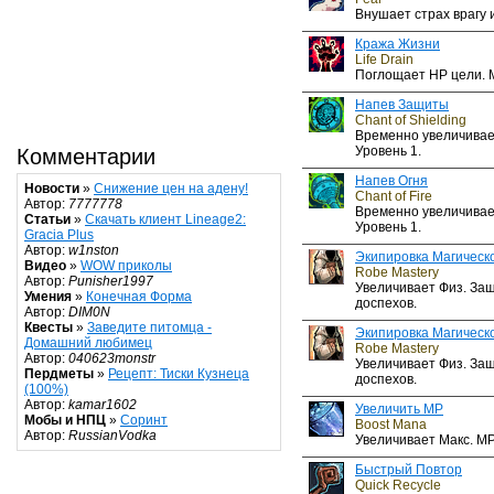
Внушает страх врагу и
Кража Жизни
Life Drain
Поглощает HP цели. 
Напев Защиты
Chant of Shielding
Временно увеличивает
Уровень 1.
Комментарии
Напев Огня
Новости
»
Снижение цен на адену!
Chant of Fire
Автор:
7777778
Временно увеличивает
Статьи
»
Скачать клиент Lineage2:
Уровень 1.
Gracia Plus
Автор:
w1nston
Экипировка Магическ
Видео
»
WOW приколы
Robe Mastery
Автор:
Punisher1997
Увеличивает Физ. Защ
Умения
»
Конечная Форма
доспехов.
Автор:
DIM0N
Квесты
»
Заведите питомца -
Экипировка Магическ
Домашний любимец
Robe Mastery
Автор:
040623monstr
Увеличивает Физ. Защ
Пердметы
»
Рецепт: Тиски Кузнеца
доспехов.
(100%)
Автор:
kamar1602
Увеличить MP
Мобы и НПЦ
»
Соринт
Boost Mana
Автор:
RussianVodka
Увеличивает Макс. MP
Быстрый Повтор
Quick Recycle