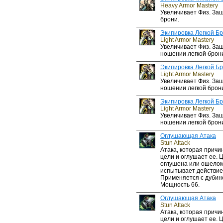
Heavy Armor Mastery
Увеличивает Физ. За
брони.
Экипировка Легкой Б
Light Armor Mastery
Увеличивает Физ. Защ
ношении легкой брон
Экипировка Легкой Б
Light Armor Mastery
Увеличивает Физ. Защ
ношении легкой брон
Экипировка Легкой Б
Light Armor Mastery
Увеличивает Физ. Защ
ношении легкой брон
Оглушающая Атака
Stun Attack
Атака, которая прич
цели и оглушает ее. 
оглушена или ошелом
испытывает действие
Применяется с дубин
Мощность 66.
Оглушающая Атака
Stun Attack
Атака, которая прич
цели и оглушает ее. 