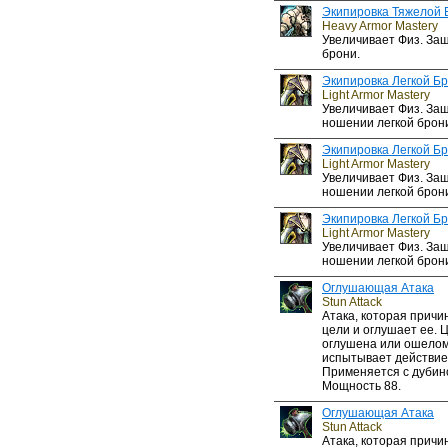
Экипировка Тяжелой 
Heavy Armor Mastery
Увеличивает Физ. За
брони.
Экипировка Легкой Б
Light Armor Mastery
Увеличивает Физ. Защ
ношении легкой брон
Экипировка Легкой Б
Light Armor Mastery
Увеличивает Физ. Защ
ношении легкой брон
Экипировка Легкой Б
Light Armor Mastery
Увеличивает Физ. Защ
ношении легкой брон
Оглушающая Атака
Stun Attack
Атака, которая прич
цели и оглушает ее. 
оглушена или ошелом
испытывает действие
Применяется с дубин
Мощность 88.
Оглушающая Атака
Stun Attack
Атака, которая прич