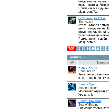
оглушена или ошелом
испытывает действие
Применяется с дубин
Мощность 71.
Оглушающая Атака
Stun Attack
Атака, которая прич
цели и оглушает ее. 
оглушена или ошелом
испытывает действие
Применяется с дубин
Мощность 77.
TOP
15
20
24
25
28
30
3
Уровень 30
##
Названи
Напев Жизни
Chant of Life
Значительно увеличи
восстановления HP чл
Печать Яда
Seal of Poison
Мгновенно отравляет
Уровень 4.
Печать Привязи
Seal of Binding
Временно удерживает