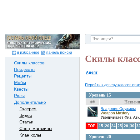
в избранное
панель поиска
Скилы клас
Скилы классов
Предметы
Адепт
Рецепты
Мобы
Перейти к дереву классов орков
Квесты
Уровень 15
Расы
##
Названи
Дополнительно
Галерея
Владение Оружием
Weapon Mastery
Видео
Увеличивает Физ. Атк.
Статьи
TOP
15
20
24
25
28
30
3
Спец. магазины
Клан холы
Уровень 20