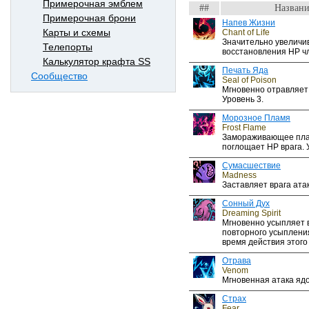
Примерочная эмблем
##
Названи
Примерочная брони
Напев Жизни
Карты и схемы
Chant of Life
Значительно увеличи
Телепорты
восстановления HP чл
Калькулятор крафта SS
Печать Яда
Сообщество
Seal of Poison
Мгновенно отравляет
Уровень 3.
Морозное Пламя
Frost Flame
Замораживающее пла
поглощает HP врага. 
Сумасшествие
Madness
Заставляет врага ата
Сонный Дух
Dreaming Spirit
Мгновенно усыпляет 
повторного усыплени
время действия этого
Отрава
Venom
Мгновенная атака ядо
Страх
Fear