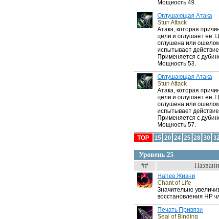
Мощность 49.
Оглушающая Атака
Stun Attack
Атака, которая прич
цели и оглушает ее. 
оглушена или ошелом
испытывает действие
Применяется с дубин
Мощность 53.
Оглушающая Атака
Stun Attack
Атака, которая прич
цели и оглушает ее. 
оглушена или ошелом
испытывает действие
Применяется с дубин
Мощность 57.
TOP
15
20
24
25
28
30
3
Уровень 25
##
Названи
Напев Жизни
Chant of Life
Значительно увеличи
восстановления HP чл
Печать Привязи
Seal of Binding