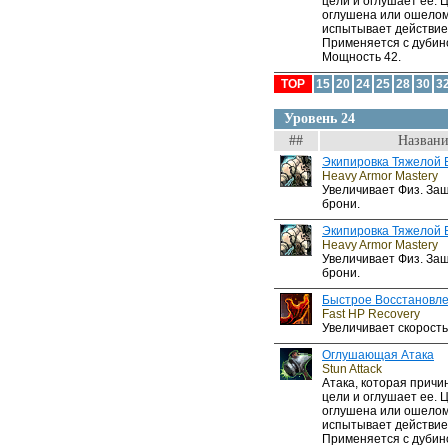
цели и оглушает ее. 
оглушена или ошелом
испытывает действие
Применяется с дубин
Мощность 42.
TOP
15
20
24
25
28
30
3
Уровень 24
##
Названи
Экипировка Тяжелой 
Heavy Armor Mastery
Увеличивает Физ. За
брони.
Экипировка Тяжелой 
Heavy Armor Mastery
Увеличивает Физ. За
брони.
Быстрое Восстановл
Fast HP Recovery
Увеличивает скорость
Оглушающая Атака
Stun Attack
Атака, которая прич
цели и оглушает ее. 
оглушена или ошелом
испытывает действие
Применяется с дубин