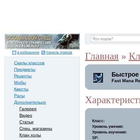
в избранное
панель поиска
Главная
»
Кл
Скилы классов
Предметы
Быстрое
Рецепты
Fast Mana R
Мобы
Квесты
Расы
Характерист
Дополнительно
Галерея
Видео
Класс:
Статьи
Уровень умения:
Спец. магазины
Уровень изучения:
Клан холы
SP: