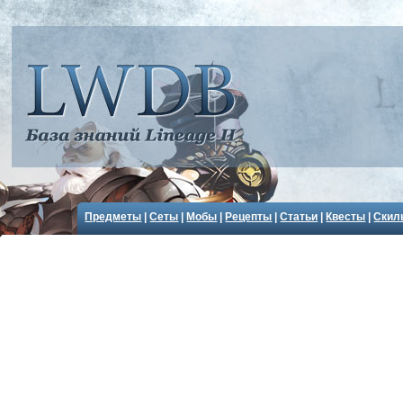
Предметы
|
Сеты
|
Мобы
|
Рецепты
|
Статьи
|
Квесты
|
Скил