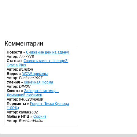
Комментарии
Новости
»
Снижение цен на адену!
Автор:
7777778
Статьи
»
Скачать клиент Lineage2:
Gracia Plus
Автор:
w1nston
Видео
»
WOW приколы
Автор:
Punisher1997
Умения
»
Конечная Форма
Автор:
DIM0N
Квесты
»
Заведите питомца -
Домашний любимец
Автор:
040623monstr
Пердметы
»
Рецепт: Тиски Кузнеца
(100%)
Автор:
kamar1602
Мобы и НПЦ
»
Соринт
Автор:
RussianVodka