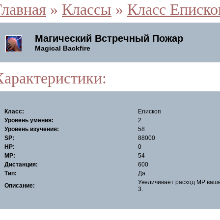
Главная
»
Классы
»
Класс Еписко
Магический Встречный Пожар
Magical Backfire
Характеристики:
Класс:
Епископ
Уровень умения:
2
Уровень изучения:
58
SP:
88000
HP:
0
MP:
54
Дистанция:
600
Тип:
Да
Увеличивает расход MP ваше
Описание:
3.