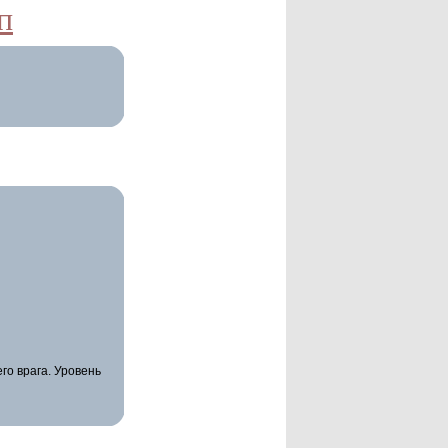
п
го врага. Уровень