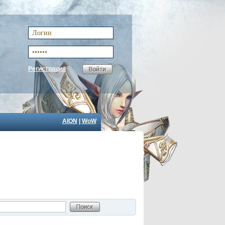
Регистрация
AION
|
WoW