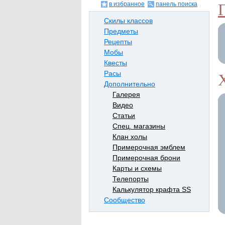
в избранное
панель поиска
Скилы классов
Предметы
Рецепты
Мобы
Квесты
Расы
Дополнительно
Галерея
Видео
Статьи
Спец. магазины
Клан холы
Примерочная эмблем
Примерочная брони
Карты и схемы
Телепорты
Калькулятор крафта SS
Сообщество