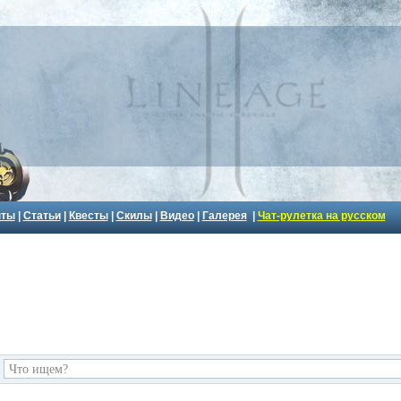
пты
|
Статьи
|
Квесты
|
Скилы
|
Видео
|
Галерея
|
Чат-рулетка на русском