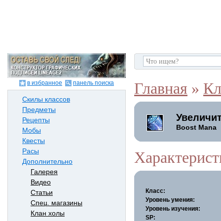
в избранное
панель поиска
Главная
»
Кл
Скилы классов
Предметы
Увеличи
Рецепты
Boost Mana
Мобы
Квесты
Расы
Характерист
Дополнительно
Галерея
Видео
Класс:
Статьи
Уровень умения:
Спец. магазины
Уровень изучения:
Клан холы
SP: