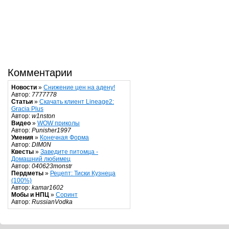
Комментарии
Новости
»
Снижение цен на адену!
Автор:
7777778
Статьи
»
Скачать клиент Lineage2:
Gracia Plus
Автор:
w1nston
Видео
»
WOW приколы
Автор:
Punisher1997
Умения
»
Конечная Форма
Автор:
DIM0N
Квесты
»
Заведите питомца -
Домашний любимец
Автор:
040623monstr
Пердметы
»
Рецепт: Тиски Кузнеца
(100%)
Автор:
kamar1602
Мобы и НПЦ
»
Соринт
Автор:
RussianVodka