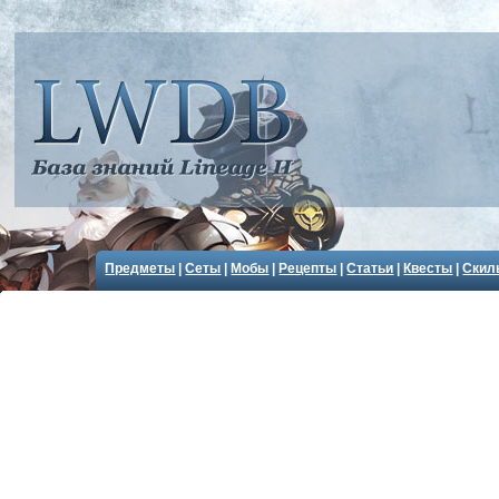
Предметы
|
Сеты
|
Мобы
|
Рецепты
|
Статьи
|
Квесты
|
Скил