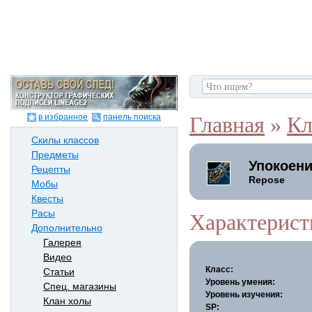
в избранное
панель поиска
Главная
»
Кл
Скилы классов
Предметы
Упокоен
Рецепты
Repose
Мобы
Квесты
Расы
Характерист
Дополнительно
Галерея
Видео
Класс:
Статьи
Уровень умения:
Спец. магазины
Уровень изучения:
Клан холы
SP: