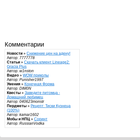
Комментарии
Новости
»
Снижение цен на адену!
Автор:
7777778
Статьи
»
Скачать клиент Lineage2:
Gracia Plus
Автор:
w1nston
Видео
»
WOW приколы
Автор:
Punisher1997
Умения
»
Конечная Форма
Автор:
DIM0N
Квесты
»
Заведите питомца -
Домашний любимец
Автор:
040623monstr
Пердметы
»
Рецепт: Тиски Кузнеца
(100%)
Автор:
kamar1602
Мобы и НПЦ
»
Соринт
Автор:
RussianVodka