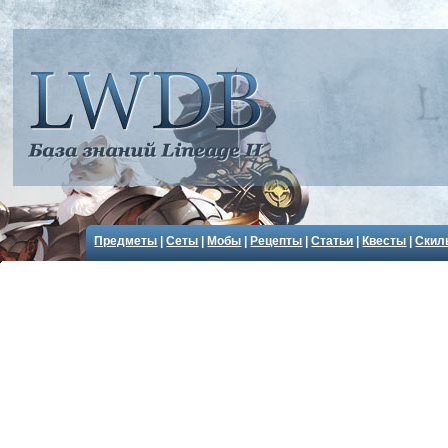
Предметы
|
Сеты
|
Мобы
|
Рецепты
|
Статьи
|
Квесты
|
Скил