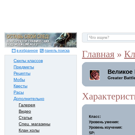
в избранное
панель поиска
Главная
»
Кл
Скилы классов
Предметы
Великое 
Рецепты
Greater Battl
Мобы
Квесты
Расы
Характерист
Дополнительно
Галерея
Видео
Класс:
Статьи
Уровень умения:
Спец. магазины
Уровень изучения:
Клан холы
SP: