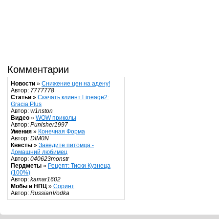
Комментарии
Новости
»
Снижение цен на адену!
Автор:
7777778
Статьи
»
Скачать клиент Lineage2:
Gracia Plus
Автор:
w1nston
Видео
»
WOW приколы
Автор:
Punisher1997
Умения
»
Конечная Форма
Автор:
DIM0N
Квесты
»
Заведите питомца -
Домашний любимец
Автор:
040623monstr
Пердметы
»
Рецепт: Тиски Кузнеца
(100%)
Автор:
kamar1602
Мобы и НПЦ
»
Соринт
Автор:
RussianVodka