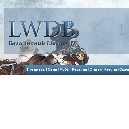
Предметы
|
Сеты
|
Мобы
|
Рецепты
|
Статьи
|
Квесты
|
Скил