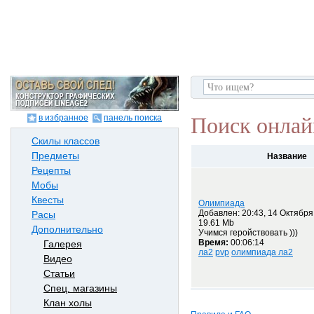
в избранное
панель поиска
Поиск онлай
Скилы классов
Предметы
Название
Рецепты
Мобы
Квесты
Олимпиада
Добавлен: 20:43, 14 Октября
Расы
19.61 Mb
Дополнительно
Учимся геройствовать )))
Время:
00:06:14
Галерея
ла2
pvp
олимпиада ла2
Видео
Статьи
Спец. магазины
Клан холы