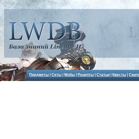
Предметы
|
Сеты
|
Мобы
|
Рецепты
|
Статьи
|
Квесты
|
Скил