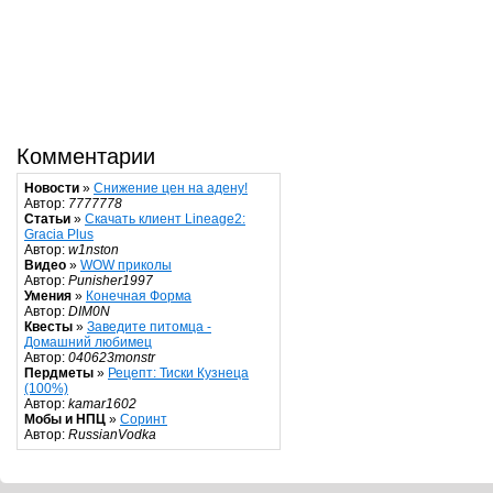
Комментарии
Новости
»
Снижение цен на адену!
Автор:
7777778
Статьи
»
Скачать клиент Lineage2:
Gracia Plus
Автор:
w1nston
Видео
»
WOW приколы
Автор:
Punisher1997
Умения
»
Конечная Форма
Автор:
DIM0N
Квесты
»
Заведите питомца -
Домашний любимец
Автор:
040623monstr
Пердметы
»
Рецепт: Тиски Кузнеца
(100%)
Автор:
kamar1602
Мобы и НПЦ
»
Соринт
Автор:
RussianVodka