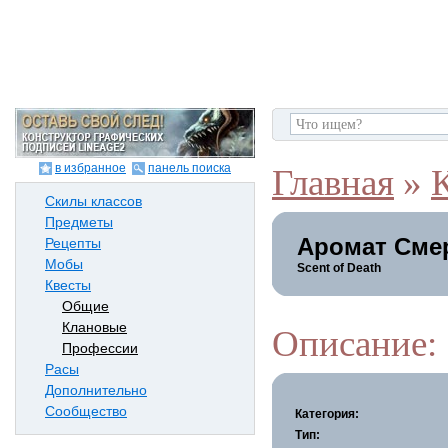
в избранное
панель поиска
Главная
»
Скилы классов
Предметы
Аромат Смер
Рецепты
Мобы
Scent of Death
Квесты
Общие
Клановые
Описание:
Профессии
Расы
Дополнительно
Сообщество
Категория:
Тип: