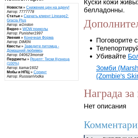
Куски кожи живы
Новости
»
Снижение цен на адену!
белладонны.
Автор:
7777778
Статьи
»
Скачать клиент Lineage2:
Дополните
Gracia Plus
Автор:
w1nston
Видео
»
WOW приколы
Автор:
Punisher1997
Умения
»
Конечная Форма
Поговорите 
Автор:
DIM0N
Квесты
»
Заведите питомца -
Телепортиру
Домашний любимец
Убивайте
Бо
Автор:
040623monstr
Пердметы
»
Рецепт: Тиски Кузнеца
(100%)
Зомби (Marsh
Автор:
kamar1602
Мобы и НПЦ
»
Соринт
(Zombie's Ski
Автор:
RussianVodka
Награда за 
Нет описания
Комментари