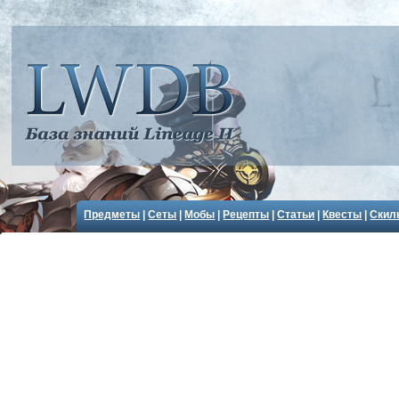
Предметы
|
Сеты
|
Мобы
|
Рецепты
|
Статьи
|
Квесты
|
Скил