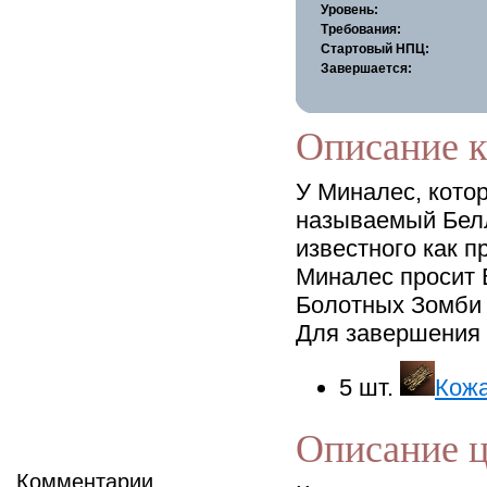
Уровень:
Требования:
Стартовый НПЦ:
Завершается:
Описание к
У Миналес, кото
называемый Белл
известного как п
Миналес просит 
Болотных Зомби и
Для завершения 
5 шт.
Кожа
Описание 
Комментарии