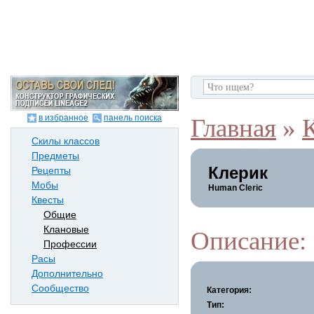
в избранное
панель поиска
Главная
»
Скилы классов
Предметы
Клерик
Рецепты
Мобы
Human Cleric
Квесты
Общие
Клановые
Описание:
Профессии
Расы
Дополнительно
Сообщество
Категория:
Тип: