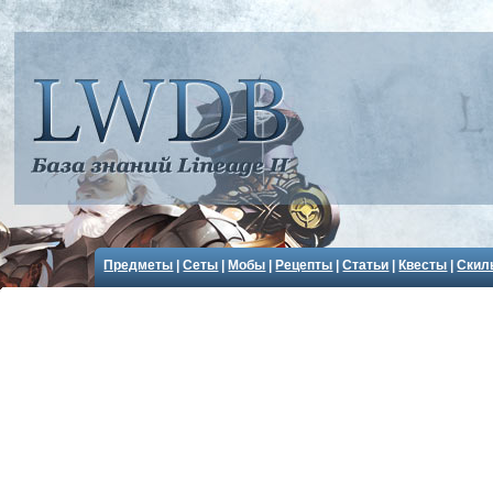
Предметы
|
Сеты
|
Мобы
|
Рецепты
|
Статьи
|
Квесты
|
Скил