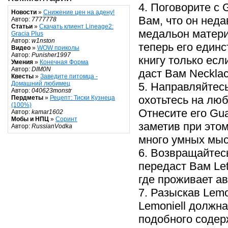
4. Поговорите с 
Новости
»
Снижение цен на адену!
Вам, что он неда
Автор:
7777778
Статьи
»
Скачать клиент Lineage2:
медальон матери
Gracia Plus
Автор:
w1nston
теперь его единс
Видео
»
WOW приколы
Автор:
Punisher1997
книгу только ес
Умения
»
Конечная Форма
Автор:
DIM0N
даст Вам Necklac
Квесты
»
Заведите питомца -
Домашний любимец
5. Направляйтесь
Автор:
040623monstr
охотьтесь на люб
Пердметы
»
Рецепт: Тиски Кузнеца
(100%)
Отнесите его Gua
Автор:
kamar1602
Мобы и НПЦ
»
Соринт
заметив при этом
Автор:
RussianVodka
много умных мыс
6. Возвращайтесь 
передаст Вам Lett
где проживает ав
7. Разыскав Lemon
Lemoniell должна
подобного содер