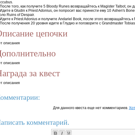
ccubus.
 После того, как получите 5 Bloody Runes возвращайтесь к Magister Talbot, он д
 Идите в Gludin к Priest Adonius, он попросит вас принести ему 10 Ashen's Bo
оло Ruins of Despair.
 Идите к Priest Adonius и получите Andariel Book, после этого возвращайтесь к M
 После получения 20 уровня идите в Глудио и поговорите с Grandmaster Tobias и
Описание цепочки
т описания
Дополнительно
т описания
аграда за квест
т описания
омментарии:
Для данного квеста еще нет комментариев.
Хот
аписать комментарий.