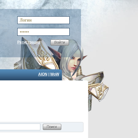
Регистрация
AION
|
WoW