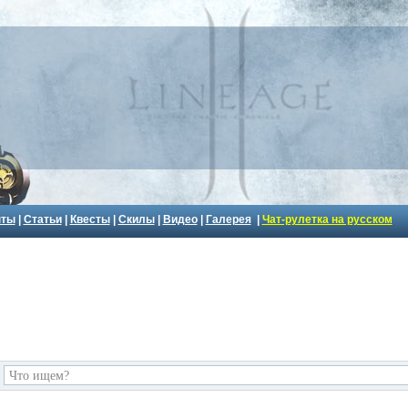
пты
|
Статьи
|
Квесты
|
Скилы
|
Видео
|
Галерея
|
Чат-рулетка на русском