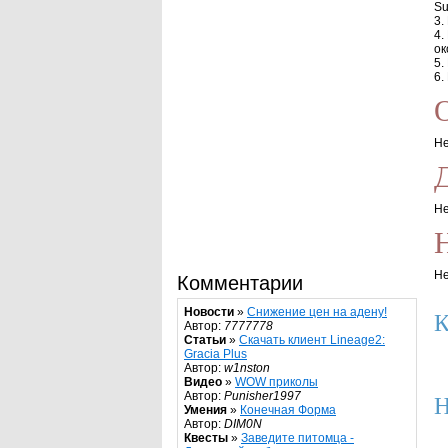
Su
3.
4.
ок
5.
6.
Не
Не
Н
Не
Комментарии
Новости
»
Снижение цен на адену!
К
Автор:
7777778
Статьи
»
Скачать клиент Lineage2:
Gracia Plus
Автор:
w1nston
Видео
»
WOW приколы
Автор:
Punisher1997
Н
Умения
»
Конечная Форма
Автор:
DIM0N
Квесты
»
Заведите питомца -