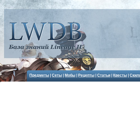
Предметы
|
Сеты
|
Мобы
|
Рецепты
|
Статьи
|
Квесты
|
Скил