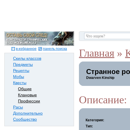
в избранное
панель поиска
Главная
»
Скилы классов
Предметы
Странное ро
Рецепты
Мобы
Dwarven Kinship
Квесты
Общие
Клановые
Описание:
Профессии
Расы
Дополнительно
Сообщество
Категория:
Тип: