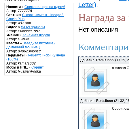
Letter)
.
Новости
»
Снижение цен на адену!
Автор:
7777778
Награда за 
Статьи
»
Скачать клиент Lineage2:
Gracia Plus
Автор:
w1nston
Видео
»
WOW приколы
Нет описания
Автор:
Punisher1997
Умения
»
Конечная Форма
Автор:
DIM0N
Квесты
»
Заведите питомца -
Комментари
Домашний любимец
Автор:
040623monstr
Пердметы
»
Рецепт: Тиски Кузнеца
(100%)
Добавил: Ramis1999 (17:29, 
Автор:
kamar1602
Мобы и НПЦ
»
Соринт
я сказал 
Автор:
RussianVodka
Добавил: Resistbeer (21:32, 
Сорри, ош