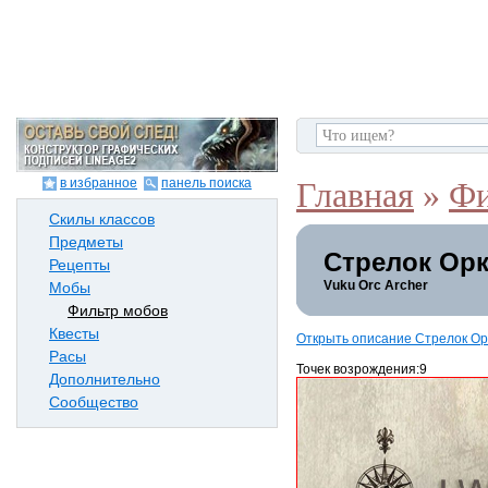
в избранное
панель поиска
Главная
»
Фи
Скилы классов
Предметы
Стрелок Орк
Рецепты
Vuku Orc Archer
Мобы
Фильтр мобов
Квесты
Открыть описание Стрелок Ор
Расы
Точек возрождения:9
Дополнительно
Сообщество