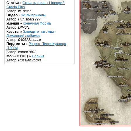
Статьи
»
Скачать клиент Lineage2:
Gracia Plus
Автор:
w1nston
Видео
»
WOW приколы
Автор:
Punisher1997
Умения
»
Конечная Форма
Автор:
DIM0N
Квесты
»
Заведите питомца -
Домашний любимец
Автор:
040623monstr
Пердметы
»
Рецепт: Тиски Кузнеца
(100%)
Автор:
kamar1602
Мобы и НПЦ
»
Соринт
Автор:
RussianVodka