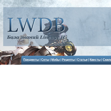
Предметы
|
Сеты
|
Мобы
|
Рецепты
|
Статьи
|
Квесты
|
Скил