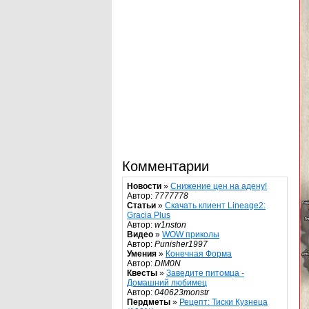
Комментарии
Новости
»
Снижение цен на адену!
Автор:
7777778
Статьи
»
Скачать клиент Lineage2:
Gracia Plus
Автор:
w1nston
Видео
»
WOW приколы
Автор:
Punisher1997
Умения
»
Конечная Форма
Автор:
DIM0N
Квесты
»
Заведите питомца -
Домашний любимец
Автор:
040623monstr
Пердметы
»
Рецепт: Тиски Кузнеца