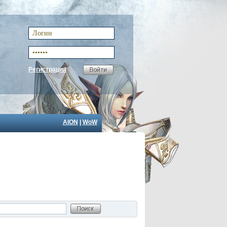
Регистрация
AION
|
WoW