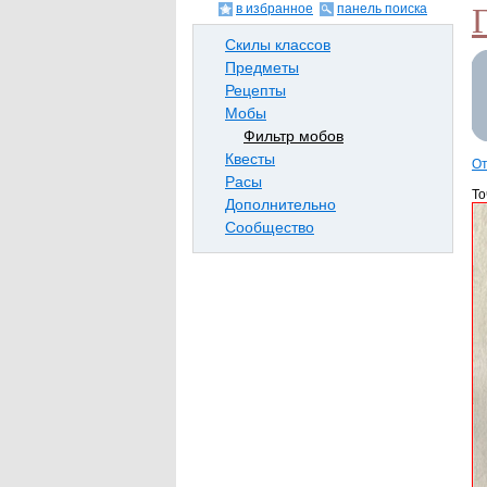
в избранное
панель поиска
Скилы классов
Предметы
Рецепты
Мобы
Фильтр мобов
Квесты
От
Расы
То
Дополнительно
Сообщество