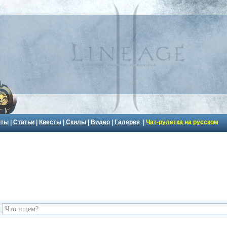
пты
|
Статьи
|
Квесты
|
Скилы
|
Видео
|
Галерея
|
Чат-рулетка на русском