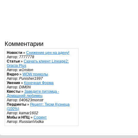
Комментарии
Новости
»
Снижение цен на адену!
Автор:
7777778
Статьи
»
Скачать клиент Lineage2:
Gracia Plus
Автор:
w1nston
Видео
»
WOW приколы
Автор:
Punisher1997
Умения
»
Конечная Форма
Автор:
DIM0N
Квесты
»
Заведите питомца -
Домашний любимец
Автор:
040623monstr
Пердметы
»
Рецепт: Тиски Кузнеца
(100%)
Автор:
kamar1602
Мобы и НПЦ
»
Соринт
Автор:
RussianVodka