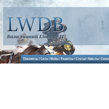
Предметы
|
Сеты
|
Мобы
|
Рецепты
|
Статьи
|
Квесты
|
Скил