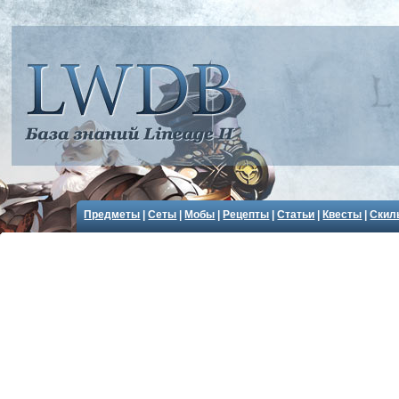
Предметы
|
Сеты
|
Мобы
|
Рецепты
|
Статьи
|
Квесты
|
Скил