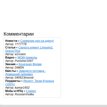
Комментарии
Новости
»
Снижение цен на адену!
Автор:
7777778
Статьи
»
Скачать клиент Lineage2:
Gracia Plus
Автор:
w1nston
Видео
»
WOW приколы
Автор:
Punisher1997
Умения
»
Конечная Форма
Автор:
DIM0N
Квесты
»
Заведите питомца -
Домашний любимец
Автор:
040623monstr
Пердметы
»
Рецепт: Тиски Кузнеца
(100%)
Автор:
kamar1602
Мобы и НПЦ
»
Соринт
Автор:
RussianVodka