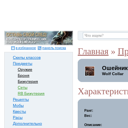
в избранное
панель поиска
Главная
»
Пр
Скилы классов
Предметы
Ошейник
Оружие
Wolf Collar
Броня
Бижутерия
Сеты
Характерист
RB Бижутерия
Рецепты
Мобы
Ранг:
Квесты
Вес:
Расы
Дополнительно
Описание: