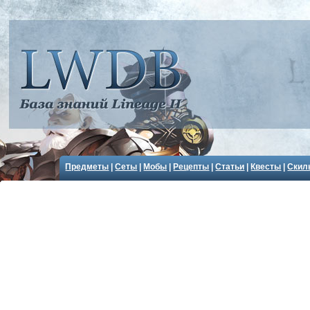
Предметы
|
Сеты
|
Мобы
|
Рецепты
|
Статьи
|
Квесты
|
Скил