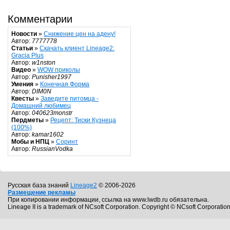
Комментарии
Новости
»
Снижение цен на адену!
Автор:
7777778
Статьи
»
Скачать клиент Lineage2:
Gracia Plus
Автор:
w1nston
Видео
»
WOW приколы
Автор:
Punisher1997
Умения
»
Конечная Форма
Автор:
DIM0N
Квесты
»
Заведите питомца -
Домашний любимец
Автор:
040623monstr
Пердметы
»
Рецепт: Тиски Кузнеца
(100%)
Автор:
kamar1602
Мобы и НПЦ
»
Соринт
Автор:
RussianVodka
Русская база знаний
Lineage2
© 2006-2026
Размещение рекламы
При копировании информации, ссылка на www.lwdb.ru обязательна.
Lineage II is a trademark of NCsoft Corporation. Copyright © NCsoft Corporation.