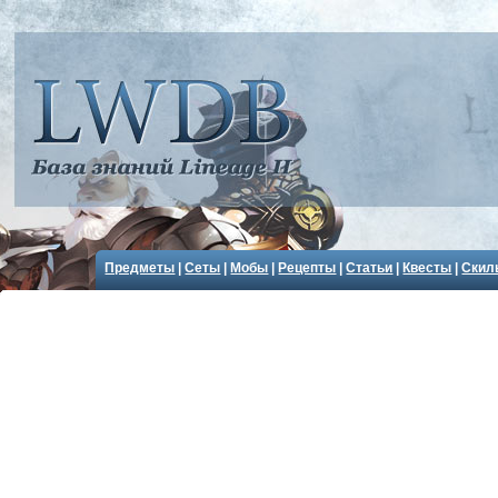
Предметы
|
Сеты
|
Мобы
|
Рецепты
|
Статьи
|
Квесты
|
Скил