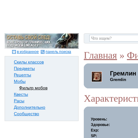
в избранное
панель поиска
Главная
»
Фи
Скилы классов
Предметы
Гремлин
Рецепты
Gremlin
Мобы
Фильтр мобов
Квесты
Характерист
Расы
Дополнительно
Сообщество
Уровень:
Здоровье:
Exp:
SP: