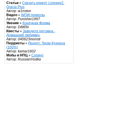
Статьи
»
Скачать клиент Lineage2:
Gracia Plus
Автор:
w1nston
Видео
»
WOW приколы
Автор:
Punisher1997
Умения
»
Конечная Форма
Автор:
DIM0N
Квесты
»
Заведите питомца -
Домашний любимец
Автор:
040623monstr
Пердметы
»
Рецепт: Тиски Кузнеца
(100%)
Автор:
kamar1602
Мобы и НПЦ
»
Соринт
Автор:
RussianVodka